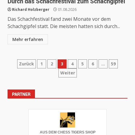
Durch das Schachfestival zum Schachgipfel
Richard Holzberger
01.08.2026
Das Schachfestival fand zwei Monate vor dem
Schachgipfel statt. Die meisten hatten sich durch...
Mehr erfahren
Seitennummerierung
Zurück
1
2
3
4
5
6
…
59
Weiter
der
Beiträge
PARTNER
AUS DEM CHESS TIGERS SHOP