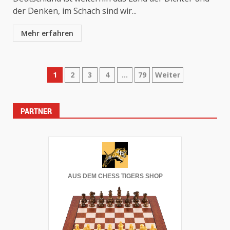
der Denken, im Schach sind wir...
Mehr erfahren
Seitennummerierung
1
2
3
4
…
79
Weiter
der
PARTNER
Beiträge
AUS DEM CHESS TIGERS SHOP