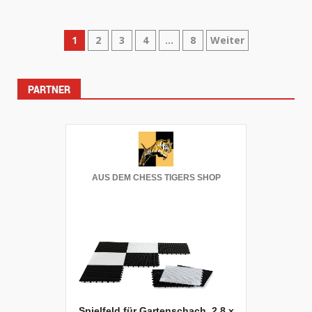
Seitennummerierung
1
2
3
4
…
8
Weiter
der
PARTNER
Beiträge
AUS DEM CHESS TIGERS SHOP
Spielfeld für Gartenschach, 2,8 x