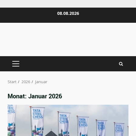
Zum
08.08.2026
Inhalt
springen
PRIMÄRES
MENÜ
Start
2026
Januar
Monat:
Januar 2026