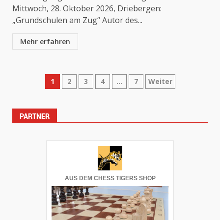
Mittwoch, 28. Oktober 2026, Driebergen:
„Grundschulen am Zug“ Autor des...
Mehr erfahren
Seitennummerierung
1
2
3
4
…
7
Weiter
der
PARTNER
Beiträge
AUS DEM CHESS TIGERS SHOP