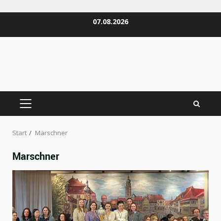
Zum
07.08.2026
Inhalt
springen
PRIMÄRES
MENÜ
Start
Marschner
Marschner