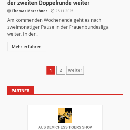
der zweiten Doppelrunde weiter
Thomas Marschner
26.11.2025
Am kommenden Wochenende geht es nach
zweimonatiger Pause in der Frauenbundesliga
weiter. In der...
Mehr erfahren
Seitennummerierung
1
2
Weiter
der
PARTNER
Beiträge
AUS DEM CHESS TIGERS SHOP