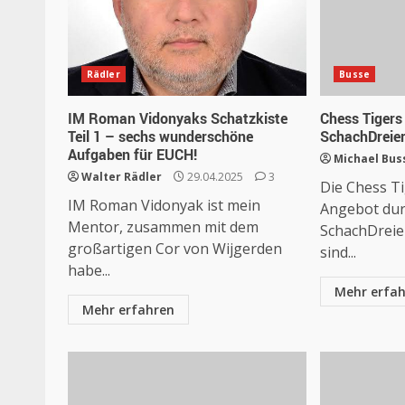
Rädler
Busse
IM Roman Vidonyaks Schatzkiste
Chess Tiger
Teil 1 – sechs wunderschöne
SchachDreie
Aufgaben für EUCH!
Michael Bus
Walter Rädler
29.04.2025
3
Die Chess Ti
IM Roman Vidonyak ist mein
Angebot du
Mentor, zusammen mit dem
SchachDreie
großartigen Cor von Wijgerden
sind...
habe...
Mehr erfa
Mehr erfahren