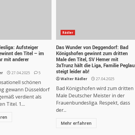
Rädler
sliga: Aufsteiger
Das Wunder von Deggendorf: Bad
ewinnt den Titel – im
Königshofen gewinnt zum dritten
r mit anderer
Male den Titel, SV Hemer mit
3xTrunz hält die Liga, Familie Peglau
steigt leider ab!
er
27.04.2025
5
Walter Rädler
27.04.2025
nsationell schönen
Bad Königshofen wird zum dritten
ng gewann Düsseldorf
Male Deutscher Meister in der
emäß verdient als
Frauenbundesliga. Respekt, dass
 Titel. 1....
der...
hren
Mehr erfahren