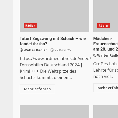
Rädler
Rädler
Tatort Zugzwang mit Schach – wie
Mädchen-
fandet ihr ihn?
Frauenschac
am 28. und 2
Walter Rädler
29.04.2025
Walter Rädl
https://www.ardmediathek.de/video/tatort/z
Großes Lob 
Fernsehfilm Deutschland 2024 |
Lehrte für s
Krimi +++ Die Weltspitze des
noch viel...
Schachs kommt zu einem...
Mehr erfa
Mehr erfahren