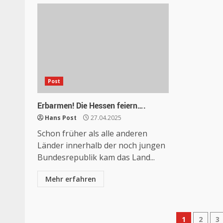
Post
Erbarmen! Die Hessen feiern….
Hans Post
27.04.2025
Schon früher als alle anderen
Länder innerhalb der noch jungen
Bundesrepublik kam das Land...
Mehr erfahren
Seite
1
2
3