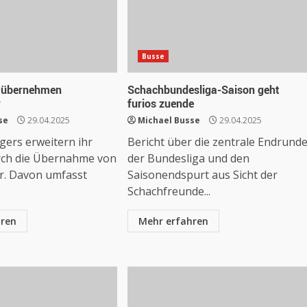
Busse
s übernehmen
Schachbundesliga-Saison geht
r
furios zuende
se
29.04.2025
Michael Busse
29.04.2025
gers erweitern ihr
Bericht über die zentrale Endrund
rch die Übernahme von
der Bundesliga und den
r. Davon umfasst
Saisonendspurt aus Sicht der
Schachfreunde...
hren
Mehr erfahren