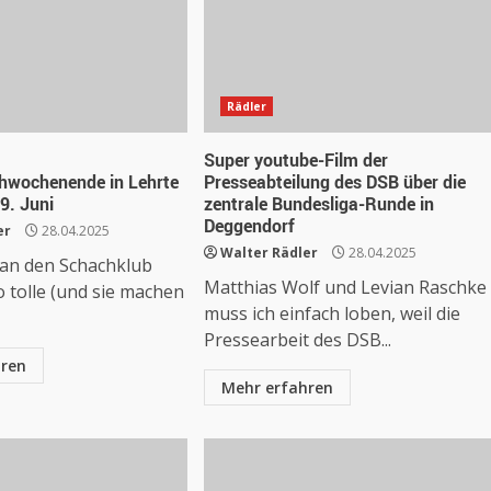
Rädler
Super youtube-Film der
hwochenende in Lehrte
Presseabteilung des DSB über die
9. Juni
zentrale Bundesliga-Runde in
Deggendorf
er
28.04.2025
ugzwang/ard/Y3JpZDovL2JyLmRlL2Jyb2FkY2FzdC8wYzVmYz
Walter Rädler
28.04.2025
an den Schachklub
Matthias Wolf und Levian Raschke
o tolle (und sie machen
muss ich einfach loben, weil die
Pressearbeit des DSB...
hren
Mehr erfahren