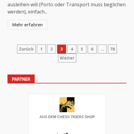
ausleihen will (Porto oder Transport muss beglichen
werden), einfach...
Mehr erfahren
Seitennummerierung
Zurück
1
2
3
4
5
6
…
78
Weiter
der
Beiträge
PARTNER
AUS DEM CHESS TIGERS SHOP