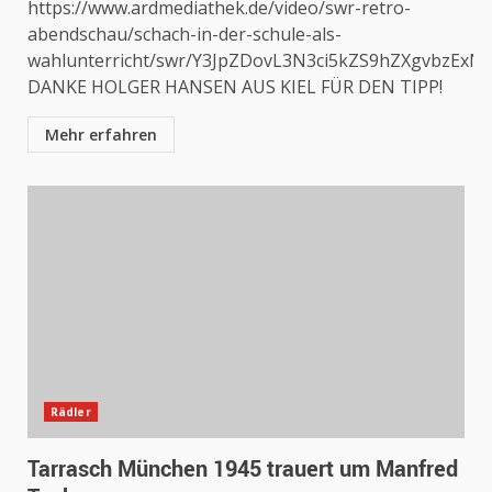
https://www.ardmediathek.de/video/swr-retro-
abendschau/schach-in-der-schule-als-
wahlunterricht/swr/Y3JpZDovL3N3ci5kZS9hZXgvbzExN
DANKE HOLGER HANSEN AUS KIEL FÜR DEN TIPP!
Mehr erfahren
Rädler
Tarrasch München 1945 trauert um Manfred