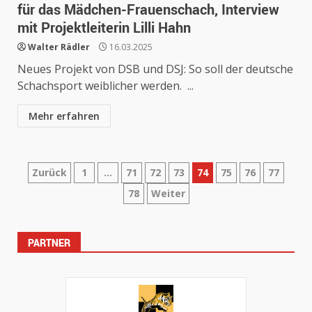
für das Mädchen-Frauenschach, Interview
mit Projektleiterin Lilli Hahn
Walter Rädler
16.03.2025
Neues Projekt von DSB und DSJ: So soll der deutsche
Schachsport weiblicher werden. ...
Mehr erfahren
Seitennummerierung
Zurück
1
…
71
72
73
74
75
76
77
78
Weiter
der
Beiträge
PARTNER