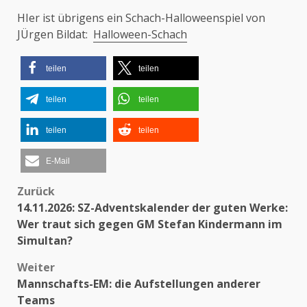
HIer ist übrigens ein Schach-Halloweenspiel von
JÜrgen Bildat:
Halloween-Schach
teilen
teilen
teilen
teilen
teilen
teilen
E-Mail
Zurück
Beitragsnavigation
14.11.2026: SZ-Adventskalender der guten Werke:
Wer traut sich gegen GM Stefan Kindermann im
Simultan?
Weiter
Mannschafts-EM: die Aufstellungen anderer
Teams