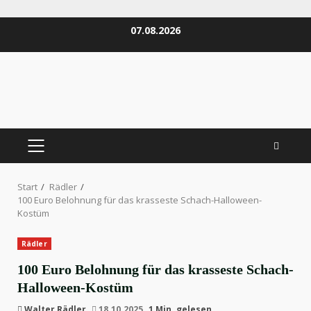
Zum
07.08.2026
Inhalt
springen
PRIMÄRES
MENÜ
Start
Rädler
100 Euro Belohnung für das krasseste Schach-Halloween-
Kostüm
Rädler
100 Euro Belohnung für das krasseste Schach-
Halloween-Kostüm
Walter Rädler
18.10.2025
1 Min. gelesen