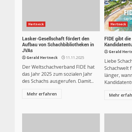
Hertneck
Hertneck
Lasker-Gesellschaft fördert den
FIDE gibt die
Aufbau von Schachbibliotheken in
Kandidatentu
JVAs
Gerald Hert
Gerald Hertneck
11.11.2025
Liebe Schach
Der Weltschachverband FIDE hat
Schachwelt f
das Jahr 2025 zum sozialen Jahr
länger, wan
des Schachs ausgerufen. Damit...
Kandidatentu
Mehr erfahren
Mehr erfa