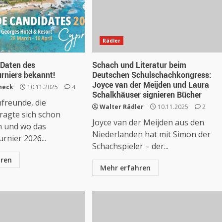
Rädler
 Daten des
Schach und Literatur beim
rniers bekannt!
Deutschen Schulschachkongress:
Joyce van der Meijden und Laura
neck
10.11.2025
4
Schalkhäuser signieren Bücher
freunde, die
Walter Rädler
10.11.2025
2
ragte sich schon
Joyce van der Meijden aus den
n und wo das
Niederlanden hat mit Simon der
rnier 2026...
Schachspieler – der...
hren
Mehr erfahren