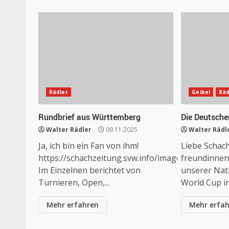
Rädler
Geibel
Räd
Rundbrief aus Württemberg
Die Deutschen
Walter Rädler
09.11.2025
Walter Rädl
Ja, ich bin ein Fan von ihm!
Liebe Schac
https://schachzeitung.svw.info/images/ausgaben
freundinnen
Im Einzelnen berichtet von
unserer Nat
Turnieren, Open,...
World Cup in 
Mehr erfahren
Mehr erfa