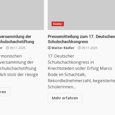
Rädler
versammlung der
Pressemitteilung zum 17. Deutschen
chulschachstiftung
Schulschachkongress
er
09.11.2025
Walter Rädler
09.11.2025
armonischen
17. Deutscher
tversammlung der
Schulschachkongress in
chulschachstiftung
Knechtsteden voller Erfolg Marco
ich stolz der riesige
Bode im Schachtalk,
Rekordteilnehmerzahl, begeisterte
Schülerinnen...
hren
Mehr erfahren