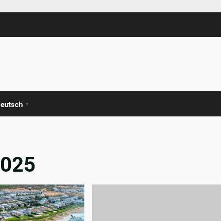
eutsch
▼
2025