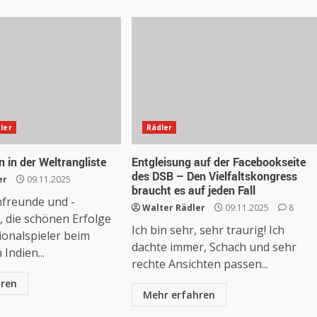
ler
Rädler
 in der Weltrangliste
Entgleisung auf der Facebookseite
des DSB – Den Vielfaltskongress
er
09.11.2025
braucht es auf jeden Fall
hfreunde und -
Walter Rädler
09.11.2025
8
/2025/2025_11.pdf
, die schönen Erfolge
Ich bin sehr, sehr traurig! Ich
ionalspieler beim
dachte immer, Schach und sehr
Indien...
rechte Ansichten passen...
hren
Mehr erfahren