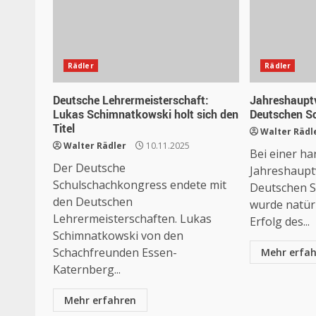
Rädler
Rädler
Deutsche Lehrermeisterschaft:
Jahreshaupt
Lukas Schimnatkowski holt sich den
Deutschen S
Titel
Walter Rädl
Walter Rädler
10.11.2025
Bei einer h
Der Deutsche
Jahreshaup
Schulschachkongress endete mit
Deutschen S
den Deutschen
wurde natürl
Lehrermeisterschaften. Lukas
Erfolg des...
Schimnatkowski von den
Schachfreunden Essen-
Mehr erfa
Katernberg...
Mehr erfahren