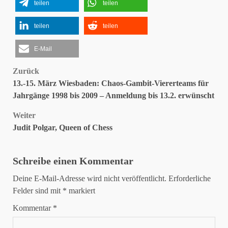
teilen
teilen
teilen
teilen
E-Mail
Beitragsnavigation
Zurück
13.-15. März Wiesbaden: Chaos-Gambit-Viererteams für
Jahrgänge 1998 bis 2009 – Anmeldung bis 13.2. erwünscht
Weiter
Judit Polgar, Queen of Chess
Schreibe einen Kommentar
Deine E-Mail-Adresse wird nicht veröffentlicht.
Erforderliche
Felder sind mit
*
markiert
Kommentar
*