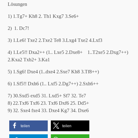
Lösungen
1) 1.Tg7+ Kh8 2. Th1 Kxg7 3.Se6+
2) 1. Dc7!
3) 1.Le6! Txe2 2.Txe2 Te8 3.Lxg4 Txe2 4.Lxf3
4) 1.Le5!! Dxa2++ (1.. Lxe5 2.Dxe8+ 1..T2xe5 2.Dxg7++)
2.Kxa2 Txb2+ 3.Ka1
5) 1.Sg6! Dxe4 (1..dxe4 2.Sxe7 Kh8 3.Tf8++)
6) 1.Sf5!! Dxh6 (1.. Lxf5 2.Dg7++) 2.Sxh6++
7) 30.Sxd5 exd5 31. Lxd5+ Sf7 32. Te7
8) 22.Txf6 Txf6 23. Txf6 Dxf6 25. Dd5+
9) 32. Sxe4 fxe4 33. Dxe4 Kg7 34. Dxe6
teilen
teilen