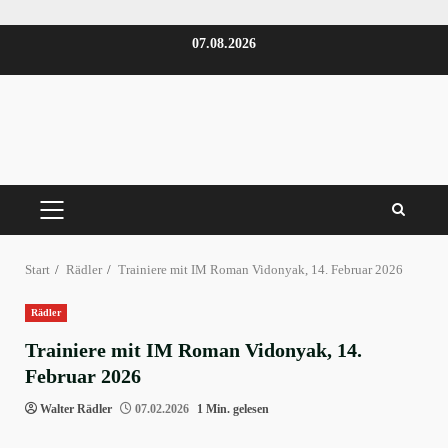
Zum
07.08.2026
Inhalt
springen
PRIMÄRES
MENÜ
Start
Rädler
Trainiere mit IM Roman Vidonyak, 14. Februar 2026
Rädler
Trainiere mit IM Roman Vidonyak, 14.
Februar 2026
Walter Rädler
07.02.2026
1 Min. gelesen