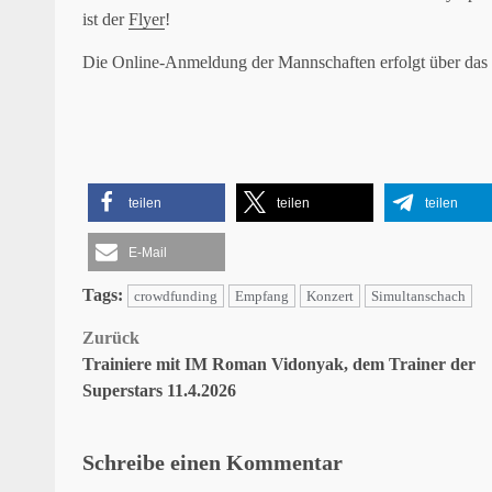
ist der
Flyer
!
Die Online-Anmeldung der Mannschaften erfolgt über das
teilen
teilen
teilen
E-Mail
Tags:
crowdfunding
Empfang
Konzert
Simultanschach
Beitragsnavigation
Zurück
Trainiere mit IM Roman Vidonyak, dem Trainer der
Superstars 11.4.2026
Schreibe einen Kommentar