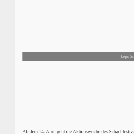
Logo Sc
Ab dem 14. April geht die Aktionswoche des Schachfestival