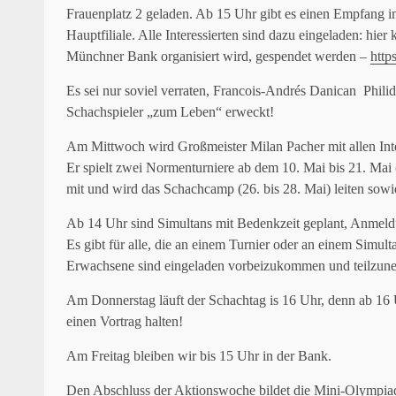
Frauenplatz 2 geladen. Ab 15 Uhr gibt es einen Empfang 
Hauptfiliale. Alle Interessierten sind dazu eingeladen: hi
Münchner Bank organisiert wird, gespendet werden –
http
Es sei nur soviel verraten, Francois-Andrés Danican Phili
Schachspieler „zum Leben“ erweckt!
Am Mittwoch wird Großmeister Milan Pacher mit allen Intere
Er spielt zwei Normenturniere ab dem 10. Mai bis 21. Mai 
mit und wird das Schachcamp (26. bis 28. Mai) leiten sowi
Ab 14 Uhr sind Simultans mit Bedenkzeit geplant, Anmeldu
Es gibt für alle, die an einem Turnier oder an einem Simul
Erwachsene sind eingeladen vorbeizukommen und teilzun
Am Donnerstag läuft der Schachtag is 16 Uhr, denn ab 1
einen Vortrag halten!
Am Freitag bleiben wir bis 15 Uhr in der Bank.
Den Abschluss der Aktionswoche bildet die Mini-Olympia