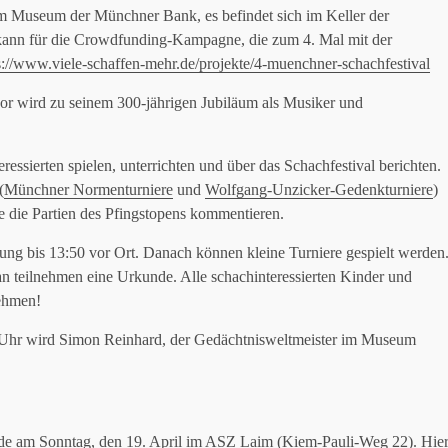
im Museum der Münchner Bank, es befindet sich im Keller der
er kann für die Crowdfunding-Kampagne, die zum 4. Mal mit der
s://www.viele-schaffen-mehr.de/projekte/4-muenchner-schachfestival
dor wird zu seinem 300-jährigen Jubiläum als Musiker und
ssierten spielen, unterrichten und über das Schachfestival berichten.
(
Münchner Normenturniere
und
Wolfgang-Unzicker-Gedenkturniere
)
e die Partien des Pfingstopens kommentieren.
ng bis 13:50 vor Ort. Danach können kleine Turniere gespielt werden
tan teilnehmen eine Urkunde. Alle schachinteressierten Kinder und
ehmen!
6 Uhr wird Simon Reinhard, der Gedächtnisweltmeister im Museum
de am Sonntag, den 19. April im ASZ Laim (Kiem-Pauli-Weg 22). Hie