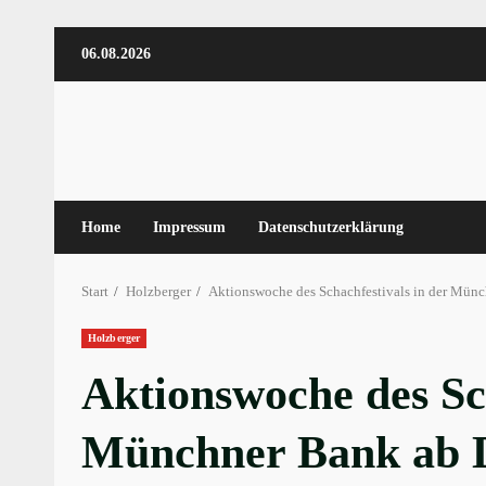
Zum
06.08.2026
Inhalt
springen
Home
Impressum
Datenschutzerklärung
Start
Holzberger
Aktionswoche des Schachfestivals in der Münch
Holzberger
Aktionswoche des Sch
Münchner Bank ab Di