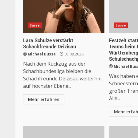
Busse
Busse
Lara Schulze verstärkt
Festzelt stat
Schachfreunde Deizisau
Teams beim 
Württemberg
Michael Busse
05.08.2026
Schulschachp
Nach dem Rückzug aus der
Michael Bus
Schachbundesliga bleiben die
Was haben ei
Schachfreunde Deizisau weiterhin
Schneestern
auf höchster Ebene...
großer Tra
Alle...
Mehr erfahren
Mehr erfa