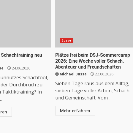
Busse
 Schachtraining neu
Plätze frei beim DSJ-Sommercamp
2026: Eine Woche voller Schach,
Abenteuer und Freundschaften
se
24.06.2026
Michael Busse
22.06.2026
 unnützes Schachtool,
Sieben Tage raus aus dem Alltag,
h der Durchbruch zu
sieben Tage voller Action, Schach
 Taktiktraining? In
und Gemeinschaft: Vom...
.
Mehr erfahren
hren