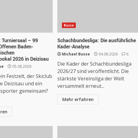
Busse
t Turniersaal – 99
Schachbundesliga: Die ausführliche
Offenen Baden-
Kader-Analyse
ischen
Michael Busse
04.08.2026
6
okal 2026 in Deizisau
Die Kader der Schachbundesliga
se
05.08.2026
2026/27 sind veröffentlicht. Die
n Festzelt, der Skiclub
stärkste Vereinsliga der Welt
e Deizisau und ein
versammelt erneut...
nsporter gemeinsam?
Mehr erfahren
hren