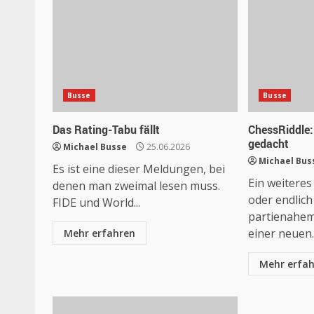
Busse
Busse
Das Rating-Tabu fällt
ChessRiddle:
gedacht
Michael Busse
25.06.2026
Michael Bus
Es ist eine dieser Meldungen, bei
Ein weiteres
denen man zweimal lesen muss.
oder endlic
FIDE und World...
partienahem
einer neuen..
Mehr erfahren
Mehr erfa