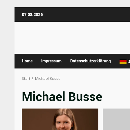
Zum
07.08.2026
Inhalt
springen
Home
Impressum
Datenschutzerklärung
D
Start
Michael Busse
Michael Busse