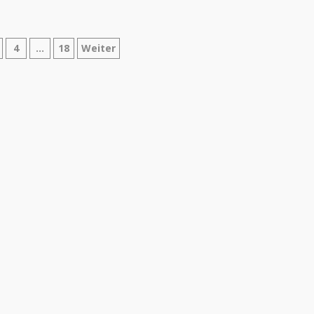
nnummerierung
4
…
18
Weiter
ge