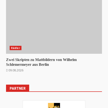
Rädler
Zwei Skripten zu Mattbildern von Wilhelm
Schlemermeyer aus Berlin
09.08.2026
PARTNER