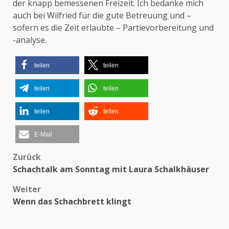
der knapp bemessenen Freizeit. Ich bedanke mich
auch bei Wilfried für die gute Betreuung und –
sofern es die Zeit erlaubte – Partievorbereitung und
-analyse.
teilen
teilen
teilen
teilen
teilen
teilen
E-Mail
Zurück
Beitragsnavigation
Schachtalk am Sonntag mit Laura Schalkhäuser
Weiter
Wenn das Schachbrett klingt