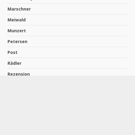
Marschner
Meiwald
Munzert
Petersen
Post
Rädler
Rezension
Richter
Schach für Kids
Schirmbeck
Schormann
Schreiber