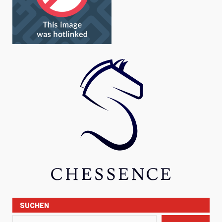
SUCHEN