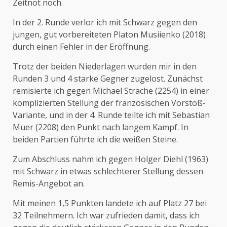
Zeitnot noch.
In der 2. Runde verlor ich mit Schwarz gegen den
jungen, gut vorbereiteten Platon Musiienko (2018)
durch einen Fehler in der Eröffnung.
Trotz der beiden Niederlagen wurden mir in den
Runden 3 und 4 starke Gegner zugelost. Zunächst
remisierte ich gegen Michael Strache (2254) in einer
komplizierten Stellung der französischen Vorstoß-
Variante, und in der 4. Runde teilte ich mit Sebastian
Muer (2208) den Punkt nach langem Kampf. In
beiden Partien führte ich die weißen Steine.
Zum Abschluss nahm ich gegen Holger Diehl (1963)
mit Schwarz in etwas schlechterer Stellung dessen
Remis-Angebot an.
Mit meinen 1,5 Punkten landete ich auf Platz 27 bei
32 Teilnehmern. Ich war zufrieden damit, dass ich