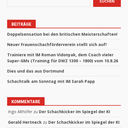
SUCHEN
BEITRÄGE
Doppelsensation bei den britischen Meisterschaften!
Neuer Frauenschachförderverein stellt sich auf!
Trainiere mit IM Roman Vidonyak, dem Coach vieler
Super-GMs (Training für DWZ 1300 – 1800) vom 10.8.26
Dies und das aus Dortmund
Schachtalk am Sonntag mit IM Sarah Papp
KOMMENTARE
Ingo Althöfer
zu
Der Schachkicker im Spiegel der KI
Gerald Hertneck
zu
Der Schachkicker im Spiegel der KI