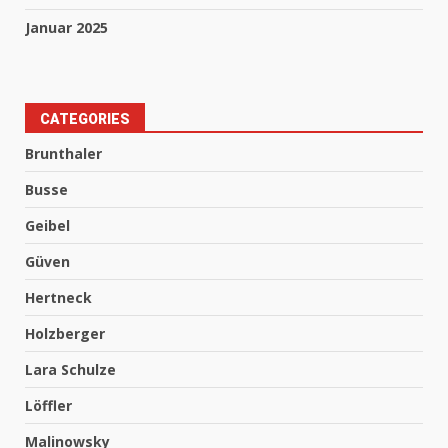
Januar 2025
CATEGORIES
Brunthaler
Busse
Geibel
Güven
Hertneck
Holzberger
Lara Schulze
Löffler
Malinowsky