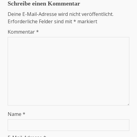
Schreibe einen Kommentar
Deine E-Mail-Adresse wird nicht veröffentlicht.
Erforderliche Felder sind mit
*
markiert
Kommentar
*
Name
*