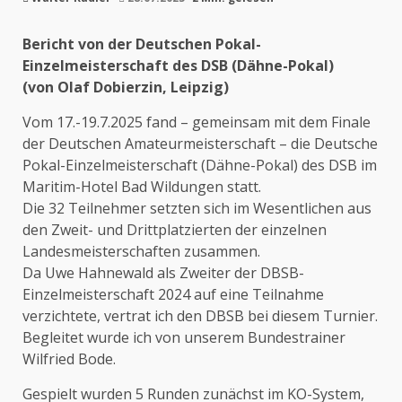
Bericht von der Deutschen Pokal-
Einzelmeisterschaft des DSB (Dähne-Pokal)
(von Olaf Dobierzin, Leipzig)
Vom 17.-19.7.2025 fand – gemeinsam mit dem Finale
der Deutschen Amateurmeisterschaft – die Deutsche
Pokal-Einzelmeisterschaft (Dähne-Pokal) des DSB im
Maritim-Hotel Bad Wildungen statt.
Die 32 Teilnehmer setzten sich im Wesentlichen aus
den Zweit- und Drittplatzierten der einzelnen
Landesmeisterschaften zusammen.
Da Uwe Hahnewald als Zweiter der DBSB-
Einzelmeisterschaft 2024 auf eine Teilnahme
verzichtete, vertrat ich den DBSB bei diesem Turnier.
Begleitet wurde ich von unserem Bundestrainer
Wilfried Bode.
Gespielt wurden 5 Runden zunächst im KO-System,