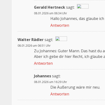
Gerald Hertneck
sagt:
08.01.2026 um 06:34 Uhr
Das „Echte-Person“-Abzeichen!
Hallo Johannes, das glaube ich 
Anti-Spam von CleanTalk
Antworten
Walter Rädler
sagt:
08.01.2026 um 06:51 Uhr
Das „Echte-Person“-Abzeichen!
Zu Johannes: Guter Mann. Das hast du a
Anti-Spam von CleanTalk
Aber ich gebe dir hier Recht, ich glaube 
Antworten
Johannes
sagt:
08.01.2026 um 16:29 Uhr
Die Äußerung wäre mir neu.
Antworten