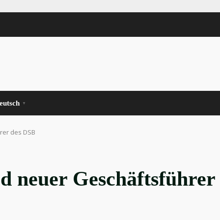
eutsch
▼
hrer des DSB
d neuer Geschäftsführer