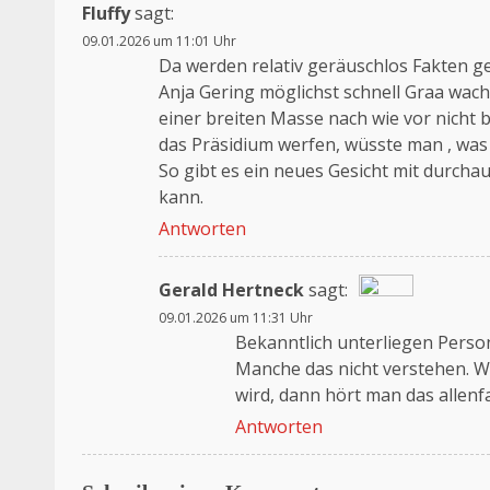
Fluffy
sagt:
09.01.2026 um 11:01 Uhr
Da werden relativ geräuschlos Fakten ges
Anja Gering möglichst schnell Graa wach
einer breiten Masse nach wie vor nicht b
das Präsidium werfen, wüsste man , was
So gibt es ein neues Gesicht mit durch
kann.
Antworten
Gerald Hertneck
sagt:
09.01.2026 um 11:31 Uhr
Das „Echte-Person“-Abzeichen!
Bekanntlich unterliegen Person
Anti-Spam von CleanTalk
Manche das nicht verstehen. W
wird, dann hört man das allenf
Antworten