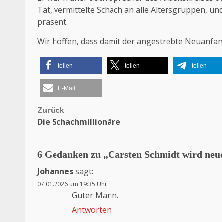
Tat, vermittelte Schach an alle Altersgruppen, u
präsent.
Wir hoffen, dass damit der angestrebte Neuanfa
teilen
teilen
teilen
E-Mail
Zurück
Beitragsnavigation
Die Schachmillionäre
6 Gedanken zu „
Carsten Schmidt wird neu
Johannes
sagt:
07.01.2026 um 19:35 Uhr
Guter Mann.
Antworten