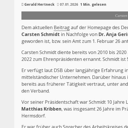
Gerald Hertneck
07.01.2026
1 Min. gelesen
Carsten 
Dem aktuellen
Beitrag
auf der Homepage des Deu
Carsten Schmidt
in Nachfolge von
Dr. Anja Ger
geworden ist, bzw. sein Amt zum 1. Februar 26 antr
Carsten Schmidt diente bereits von 2010 bis 2020
2022 zum Ehrenpräsidenten ernannt.
​ Schmidt ist 
Er
verfügt laut DSB über langjährige Erfahrung 
mittelständischer Unternehmen. Darüber hinaus 
bereits aus früherer Tätigkeit vertraut, unter a
den Verband.
Vor seiner Präsidentschaft war Schmidt 10 Jahre
Matthias Kribben
, was insgesamt 26 Jahre im Pr
Hermsdorf.
Er war früher auch Sprecher des Arbeitskreises d