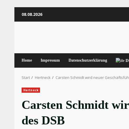
Zum
08.08.2026
Inhalt
springen
Home
Impressum
Datenschutzerklärung
D
Start
Hertneck
Carsten Schmidt wird neuer Geschäftsfü
Hertneck
Carsten Schmidt wir
des DSB