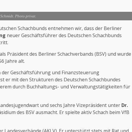
Schmidt. Photo privat.
tschen Schachbunds entnehmen wir, dass der Berliner
ing
neuer Geschäftsführer des Deutschen Schachbunds
itt.
 als Präsident des Berliner Schachverbands (BSV) und wurde
56 Jahre alt.
in der Geschäftsführung und Finanzsteuerung
ist er mit den Strukturen des Deutschen Schachbundes
nderem durch Buchhaltungs- und Verwaltungstätigkeiten für
 Landesjugendwart und sechs Jahre Vizepräsident unter
Dr.
äsidium des BSV ausmacht. Er spielte aktiv Schach beim VfB
er Landesverbände (AKLV). Er unterstützt stets mit Rat und