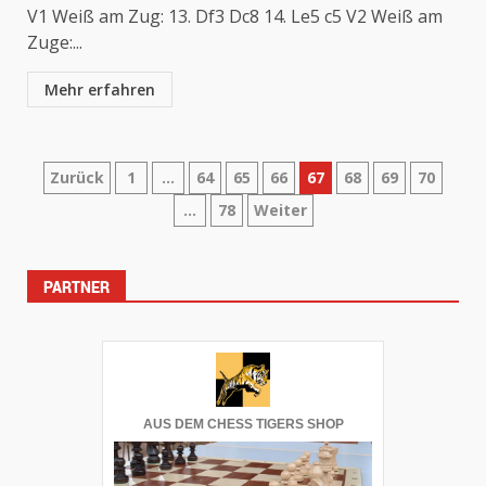
V1 Weiß am Zug: 13. Df3 Dc8 14. Le5 c5 V2 Weiß am
Zuge:...
Mehr erfahren
Seitennummerierung
Zurück
1
…
64
65
66
67
68
69
70
…
78
Weiter
der
Beiträge
PARTNER
AUS DEM CHESS TIGERS SHOP