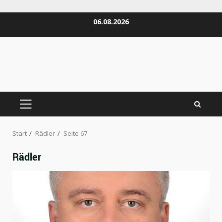
Zum
06.08.2026
Inhalt
springen
PRIMÄRES
MENÜ
Start
Rädler
Seite 67
Rädler