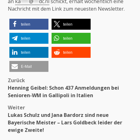
an
ka
***
@
**
dc.nl
schickt, erhält wöchentlich eine
Nachricht mit dem Link zum neuesten Newsletter.
teilen
teilen
teilen
teilen
teilen
teilen
E-Mail
Zurück
Beitragsnavigation
Henning Geibel: Schon 437 Anmeldungen bei
Senioren-WM in Gallipoli in Italien
Weiter
Lukas Schulz und Jana Bardorz sind neue
Bayerische Meister – Lars Goldbeck leider der
ewige Zweite!