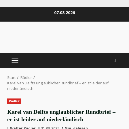
Zum
07.08.2026
Inhalt
springen
PRIMÄRES
MENÜ
Start
Rädler
Karel van Delfts unglaublicher Rundbrief – er ist leider auf
niederländisch
Rädler
Karel van Delfts unglaublicher Rundbrief –
er ist leider auf niederländisch
Walter Rädler
31.08.2025
1 Min. gelesen