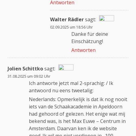
Antworten
Walter Rädler
sagt:
02.09.2025 um 18:56 Uhr
Das „Echte-Person“-
Danke für deine
Abzeichen!
Einschätzung!
Antworten
Anti-Spam von CleanTalk
Jolien Schittko
sagt:
31.08.2025 um 09:02 Uhr
Das „Echte-Person“-Abzeichen!
Ich antworte jetzt mal 2-sprachig: / Ik
antwoord nu eens tweetalig:
Nederlands: Opmerkelijk is dat ik nog nooit
Anti-Spam von CleanTalk
iets van de Schaakacademie in Apeldoorn
had gehoord of gelezen. Het enige wat mij
bekend was, is het Max Euwe – Centrum in
Amsterdam. Daarvan ken ik de website
goed. Ik wil me niet verdiepen in „100