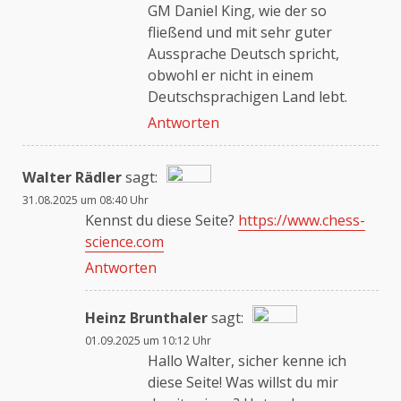
GM Daniel King, wie der so
fließend und mit sehr guter
Aussprache Deutsch spricht,
obwohl er nicht in einem
Deutschsprachigen Land lebt.
Antworten
Walter Rädler
sagt:
31.08.2025 um 08:40 Uhr
Das „Echte-Person“-Abzeichen!
Kennst du diese Seite?
https://www.chess-
science.com
Antworten
Anti-Spam von CleanTalk
Heinz Brunthaler
sagt:
01.09.2025 um 10:12 Uhr
Das „Echte-Person“-Abzeichen!
Hallo Walter, sicher kenne ich
diese Seite! Was willst du mir