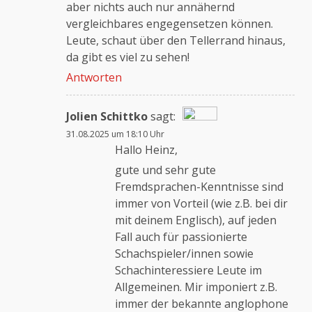
aber nichts auch nur annähernd
vergleichbares engegensetzen können.
Leute, schaut über den Tellerrand hinaus,
da gibt es viel zu sehen!
Antworten
Jolien Schittko
sagt:
31.08.2025 um 18:10 Uhr
Das „Echte-Person“-Abzeichen!
Hallo Heinz,
gute und sehr gute
Fremdsprachen-Kenntnisse sind
Anti-Spam von CleanTalk
immer von Vorteil (wie z.B. bei dir
mit deinem Englisch), auf jeden
Fall auch für passionierte
Schachspieler/innen sowie
Schachinteressiere Leute im
Allgemeinen. Mir imponiert z.B.
immer der bekannte anglophone