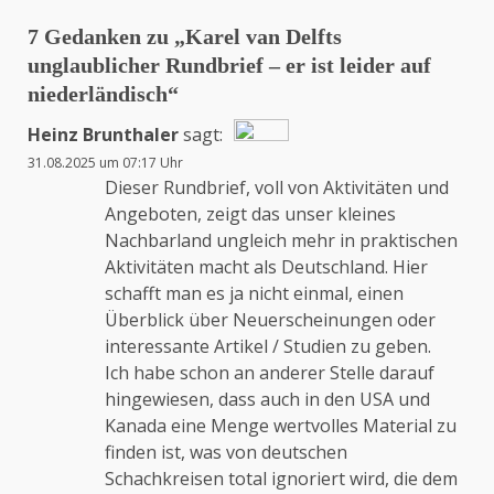
7 Gedanken zu „
Karel van Delfts
unglaublicher Rundbrief – er ist leider auf
niederländisch
“
Heinz Brunthaler
sagt:
31.08.2025 um 07:17 Uhr
Das „Echte-Person“-Abzeichen!
Dieser Rundbrief, voll von Aktivitäten und
Angeboten, zeigt das unser kleines
Nachbarland ungleich mehr in praktischen
Anti-Spam von CleanTalk
Aktivitäten macht als Deutschland. Hier
schafft man es ja nicht einmal, einen
Überblick über Neuerscheinungen oder
interessante Artikel / Studien zu geben.
Ich habe schon an anderer Stelle darauf
hingewiesen, dass auch in den USA und
Kanada eine Menge wertvolles Material zu
finden ist, was von deutschen
Schachkreisen total ignoriert wird, die dem