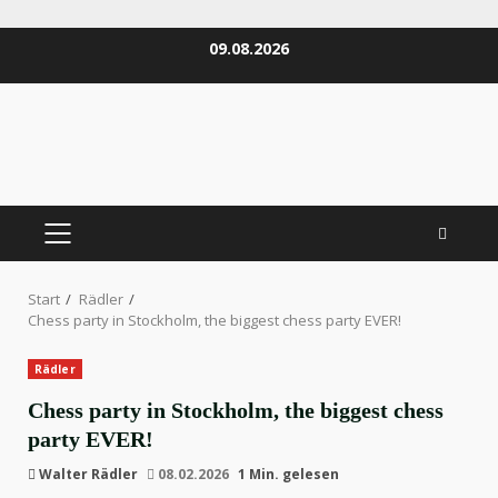
Zum
09.08.2026
Inhalt
springen
PRIMÄRES
MENÜ
Start
Rädler
Chess party in Stockholm, the biggest chess party EVER!
Rädler
Chess party in Stockholm, the biggest chess
party EVER!
Walter Rädler
08.02.2026
1 Min. gelesen