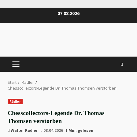
Zum
07.08.2026
Inhalt
springen
PRIMÄRES
MENÜ
Start
Rädler
Chesscollectors-Legende Dr. Thomas Thomsen verstorben
Rädler
Chesscollectors-Legende Dr. Thomas
Thomsen verstorben
Walter Rädler
08.04.2026
1 Min. gelesen