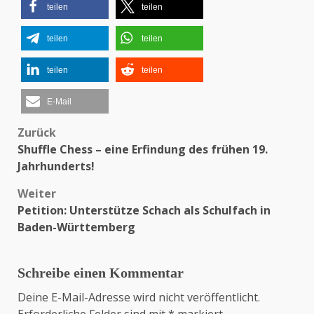
teilen
teilen
teilen
teilen
teilen
teilen
E-Mail
Zurück
Beitragsnavigation
Shuffle Chess – eine Erfindung des frühen 19.
Jahrhunderts!
Weiter
Petition: Unterstütze Schach als Schulfach in
Baden-Württemberg
Schreibe einen Kommentar
Deine E-Mail-Adresse wird nicht veröffentlicht.