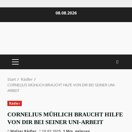
Zum
08.08.2026
Inhalt
springen
PRIMÄRES
MENÜ
Start
Rädler
CORNELIUS MÜHLICH BRAUCHT HILFE VON DIR BEI SEINER UNI-
ARBEIT
Rädler
CORNELIUS MÜHLICH BRAUCHT HILFE
VON DIR BEI SEINER UNI-ARBEIT
Walter Rädler
10.02.2025
1 Min. gelesen