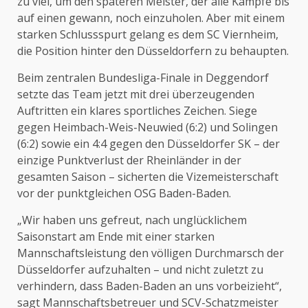
zu viel, um den späteren Meister, der alle Kämpfe bis
auf einen gewann, noch einzuholen. Aber mit einem
starken Schlussspurt gelang es dem SC Viernheim,
die Position hinter den Düsseldorfern zu behaupten.
Beim zentralen Bundesliga-Finale in Deggendorf
setzte das Team jetzt mit drei überzeugenden
Auftritten ein klares sportliches Zeichen. Siege
gegen Heimbach-Weis-Neuwied (6:2) und Solingen
(6:2) sowie ein 4:4 gegen den Düsseldorfer SK – der
einzige Punktverlust der Rheinländer in der
gesamten Saison – sicherten die Vizemeisterschaft
vor der punktgleichen OSG Baden-Baden.
„Wir haben uns gefreut, nach unglücklichem
Saisonstart am Ende mit einer starken
Mannschaftsleistung den völligen Durchmarsch der
Düsseldorfer aufzuhalten – und nicht zuletzt zu
verhindern, dass Baden-Baden an uns vorbeizieht“,
sagt Mannschaftsbetreuer und SCV-Schatzmeister