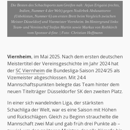
Die Besten des Schachsports zum Greifen nah: Arjun Erigaisi (rechts,
Indien, Nummer 4 der Welt) gegen Nodirbek Abdusattorov
(Usbekistan, Nummer 6) am ersten Brett beim Vergleich zwischen
Meister Düsseldorf und Vizemeister Viernheim. Im Hintergrund links:
Team- und Vereinschef Stefan Martin sowie Markus von Rothkirch
vom Sponsor d-fine. | Foto: Christian Hoffmann
Viernheim
, im Mai 2025. Nach dem ersten deutschen
Meistertitel der Vereinsgeschichte im Jahr 2024 hat
der
SC Viernheim
die Bundesliga-Saison 2024/25 als
Vizemeister abgeschlossen. Mit 24:4
Mannschaftspunkten belegte das Team hinter dem
neuen Titelträger Düsseldorfer SK den zweiten Platz.
In einer sich wandelnden Liga, der stärksten
Schachliga der Welt, war es eine Saison mit Höhen
und Rückschlägen. Gleich zu Beginn strauchelte die
Mannschaft zwei Mal und gab früh drei Punkte ab –