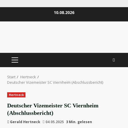
Zum
10.08.2026
Inhalt
springen
PRIMÄRES
MENÜ
Start
Hertneck
Deutscher Vizemeister SC Viernheim (Abschlussbericht)
Hertneck
Deutscher Vizemeister SC Viernheim
(Abschlussbericht)
Gerald Hertneck
04.05.2025
3 Min. gelesen