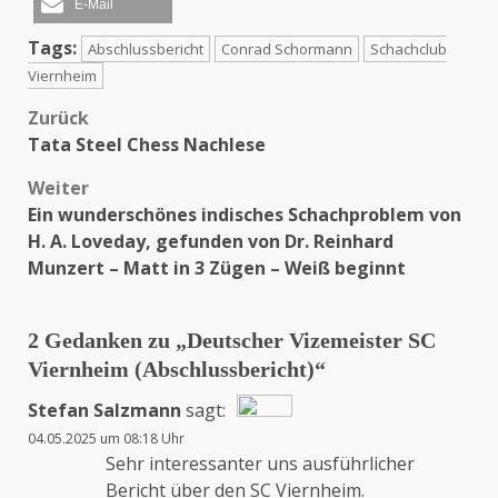
E-Mail
Tags:
Abschlussbericht
Conrad Schormann
Schachclub
Viernheim
Zurück
Beitragsnavigation
Tata Steel Chess Nachlese
Weiter
Ein wunderschönes indisches Schachproblem von
H. A. Loveday, gefunden von Dr. Reinhard
Munzert – Matt in 3 Zügen – Weiß beginnt
2 Gedanken zu „
Deutscher Vizemeister SC
Viernheim (Abschlussbericht)
“
Stefan Salzmann
sagt:
04.05.2025 um 08:18 Uhr
Das „Echte-Person“-Abzeichen!
Sehr interessanter uns ausführlicher
Bericht über den SC Viernheim.