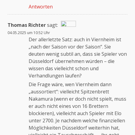
Antworten
Anti-Spam von CleanTalk
Thomas Richter
sagt:
04.05.2025 um 10:52 Uhr
Das „Echte-Person“-Abzeichen!
Der allerletzte Satz: auch in Viernheim ist
„nach der Saison vor der Saison“. Sie
deuten wenig subtil an, dass sie Spieler von
Anti-Spam von CleanTalk
Düsseldorf übernehmen würden – die
wissen das vielleicht schon und
Verhandlungen laufen?
Die Frage wäre, wen Viernheim dann
„aussortiert“: vielleicht Spitzenbrett
Nakamura (wenn er doch nicht spielt, muss
er auch nicht eines von 16 Brettern
blockieren), vielleicht auch Spieler mit Elo
unter 2700. Je nachdem welche finanziellen
Möglichkeiten Düsseldorf weiterhin hat,
vielleicht ein Tauschgeschäft – „ihr gebt