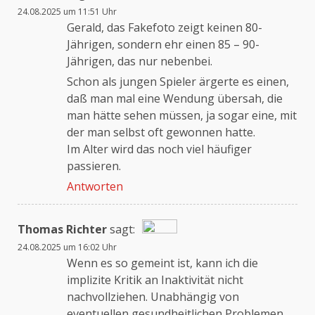
24.08.2025 um 11:51 Uhr
Das „Echte-Person“-Abzeichen!
Gerald, das Fakefoto zeigt keinen 80-
Jährigen, sondern ehr einen 85 – 90-
Jährigen, das nur nebenbei.
Anti-Spam von CleanTalk
Schon als jungen Spieler ärgerte es einen,
daß man mal eine Wendung übersah, die
man hätte sehen müssen, ja sogar eine, mit
der man selbst oft gewonnen hatte.
Im Alter wird das noch viel häufiger
passieren.
Antworten
Thomas Richter
sagt:
24.08.2025 um 16:02 Uhr
Das „Echte-Person“-Abzeichen!
Wenn es so gemeint ist, kann ich die
implizite Kritik an Inaktivität nicht
nachvollziehen. Unabhängig von
Anti-Spam von CleanTalk
eventuellen gesundheitlichen Problemen