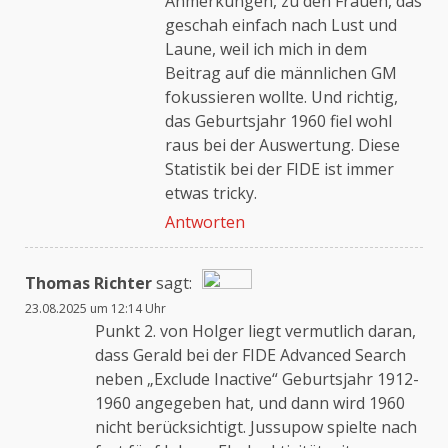
Anmerkungen, zu den Frauen, das
geschah einfach nach Lust und
Anti-Spam von CleanTalk
Laune, weil ich mich in dem
Beitrag auf die männlichen GM
fokussieren wollte. Und richtig,
das Geburtsjahr 1960 fiel wohl
raus bei der Auswertung. Diese
Statistik bei der FIDE ist immer
etwas tricky.
Antworten
Thomas Richter
sagt:
23.08.2025 um 12:14 Uhr
Das „Echte-Person“-Abzeichen!
Punkt 2. von Holger liegt vermutlich daran,
dass Gerald bei der FIDE Advanced Search
neben „Exclude Inactive“ Geburtsjahr 1912-
Anti-Spam von CleanTalk
1960 angegeben hat, und dann wird 1960
nicht berücksichtigt. Jussupow spielte nach