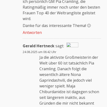
ich persönlich GM Pia Cramling, die
Ratingmäßig immer noch unter den besten
Frauen Top 40 der Weltrangliste gelistet
wird.
Danke für das interessante Thema! 🙂
Antworten
Gerald Hertneck
sagt:
24.08.2025 um 06:42 Uhr
Das „Echte-Person“-Abzeichen!
Ja die aktivste Großmeisterin der
Welt über 60 ist tatsächlich Pia
Cramling. Danach folgt die
Anti-Spam von CleanTalk
wesentlich ältere Nona
Gaprindashvili, die jedoch viel
weniger spielt. Maja
Chiburdanidze ist dagegen schon
seit längerem inaktiv, aus
Gründen die mir nicht bekannt