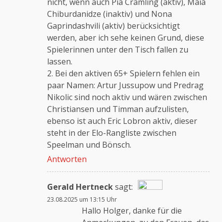
nicht, wenn auch Pia Cramling (aktiv), Maia
Chiburdanidze (inaktiv) und Nona
Gaprindashvili (aktiv) berücksichtigt
werden, aber ich sehe keinen Grund, diese
Spielerinnen unter den Tisch fallen zu
lassen.
2. Bei den aktiven 65+ Spielern fehlen ein
paar Namen: Artur Jussupow und Predrag
Nikolic sind noch aktiv und wären zwischen
Christiansen und Timman aufzulisten,
ebenso ist auch Eric Lobron aktiv, dieser
steht in der Elo-Rangliste zwischen
Speelman und Bönsch.
Antworten
Gerald Hertneck
sagt:
23.08.2025 um 13:15 Uhr
Das „Echte-Person“-Abzeichen!
Hallo Holger, danke für die