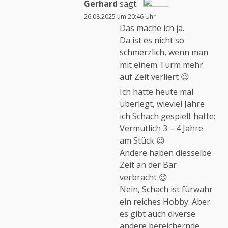
Gerhard
sagt:
26.08.2025 um 20:46 Uhr
Das „Echte-Person“-
Das mache ich ja.
Abzeichen!
Da ist es nicht so
schmerzlich, wenn man
mit einem Turm mehr
Anti-Spam von CleanTalk
auf Zeit verliert 😉
Ich hatte heute mal
überlegt, wieviel Jahre
ich Schach gespielt hatte:
Vermutlich 3 – 4 Jahre
am Stück 😉
Andere haben diesselbe
Zeit an der Bar
verbracht 😉
Nein, Schach ist fürwahr
ein reiches Hobby. Aber
es gibt auch diverse
andere bereichernde