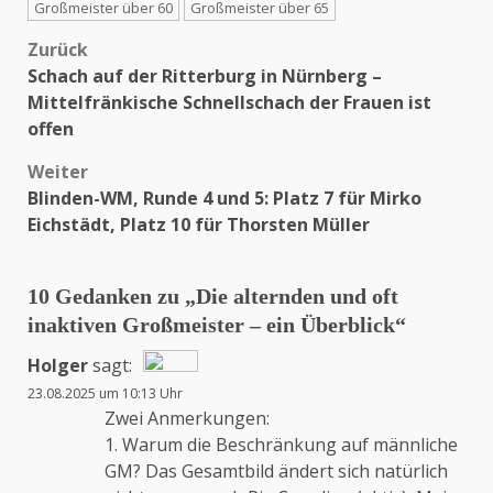
Großmeister über 60
Großmeister über 65
Zurück
Beitragsnavigation
Schach auf der Ritterburg in Nürnberg –
Mittelfränkische Schnellschach der Frauen ist
offen
Weiter
Blinden-WM, Runde 4 und 5: Platz 7 für Mirko
Eichstädt, Platz 10 für Thorsten Müller
10 Gedanken zu „
Die alternden und oft
inaktiven Großmeister – ein Überblick
“
Holger
sagt:
23.08.2025 um 10:13 Uhr
Das „Echte-Person“-Abzeichen!
Zwei Anmerkungen:
1. Warum die Beschränkung auf männliche
GM? Das Gesamtbild ändert sich natürlich
Anti-Spam von CleanTalk