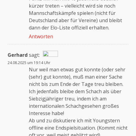
kürzer treten – vielleicht wird sie noch
Mannschaftskämpfe spielen (nicht für
Deutschland aber für Vereine) und bleibt
dann der Elo-Liste offiziell erhalten.
Antworten
Gerhard
sagt:
24.08.2025 um 19:14 Uhr
Das „Echte-Person“-Abzeichen!
Nur weil man etwas gut konnte (oder sehr
(sehr) gut konnte), muß man einer Sache
nicht bis zum Ende der Tage treu bleiben.
Anti-Spam von CleanTalk
Ich jedenfalls bleibe dem Schach als über
Siebzigjähriger treu, indem ich am
internationalen Schachgesehen großes
Interesse habe!
Ab und zu diskutiere ich mit Youngstern
offline eine Endspielsituation. (Kommt nicht
oft vor, weil meist geblitzt wird).