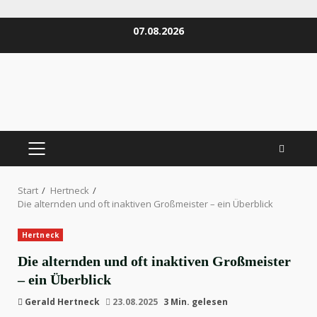
Zum
07.08.2026
Inhalt
springen
PRIMÄRES
MENÜ
Start
Hertneck
Die alternden und oft inaktiven Großmeister – ein Überblick
Hertneck
Die alternden und oft inaktiven Großmeister
– ein Überblick
Gerald Hertneck
23.08.2025
3 Min. gelesen