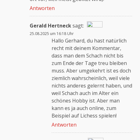
Antworten
Gerald Hertneck
sagt:
25.08.2025 um 16:18 Uhr
Das „Echte-Person“-Abzeichen!
Hallo Gerhard, du hast natürlich
recht mit deinem Kommentar,
dass man dem Schach nicht bis
Anti-Spam von CleanTalk
zum Ende der Tage treu bleiben
muss. Aber umgekehrt ist es doch
ziemlich wahrscheinlich, weil viele
nichts anderes gelernt haben, und
weil Schach auch im Alter ein
schönes Hobby ist. Aber man
kann es ja auch online, zum
Beispiel auf Lichess spielen!
Antworten