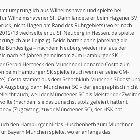
mmt ursprünglich aus Wilhelmshaven und spielte bei
für Wilhelmshavener SF. Dann landete er beim Hagener SV
ück, nicht Hagen am Rand des Ruhrgebiets) wo er nach
n 2012/13 wechselte er zu SF Neuberg in Hessen, da spielte
ünglich aus Leipzig). Beide hatten dann jahrelang die
eite Bundesliga – nachdem Neuberg wieder mal aus der
 sie nach elf Jahren gemeinsam zum Hamburger SK.
er Gerald Hertneck den Münchner Leonardo Costa zum
on beim Hamburger SK spielte (auch wenn er seine GM-
elte). Costa stammt aus dem Schachklub München Südost un
BCA Augsburg, dann Münchener SC – der geographisch nicht
leicht auch, weil der Münchener SC als Meister der Zweite
ollte (nachdem sie das zunächst stolz gefeiert hatten).
Eljanov (Zugzwang, zuvor Münchener SC), der HSK hat
 auch den Hamburger Niclas Huschenbeth zum Münchner
 für Bayern München spielte, wo er anfangs das