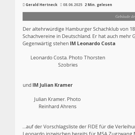
Gerald Hertneck
08.06.2025
2 Min. gelesen
Gebäude de
Der altehrwürdige Hamburger Schachklub von 1830
Schachvereine in Deutschland. Er hat auch mehr 
Gegenwärtig stehen
IM Leonardo Costa
Leonardo Costa. Photo Thorsten
Szobries
und
IM
Julian Kramer
Julian Kramer. Photo
Reinhard Ahrens
…auf der Vorschlagsliste der FIDE für die Verleih
Leonardo inzwischen bereits für MSA Zugzwang 