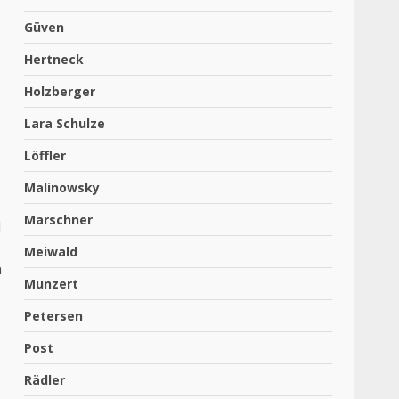
Güven
Hertneck
Holzberger
Lara Schulze
Löffler
Malinowsky
Marschner
d
Meiwald
n
Munzert
Petersen
Post
Rädler