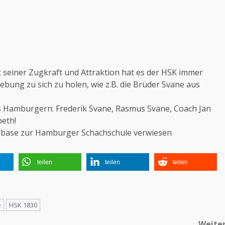
t seiner Zugkraft und Attraktion hat es der HSK immer
bung zu sich zu holen, wie z.B. die Brüder Svane aus
s Hamburgern: Frederik Svane, Rasmus Svane, Coach Jan
beth!
sbase zur Hamburger Schachschule verwiesen
teilen
teilen
teilen
e
HSK 1830
Weite