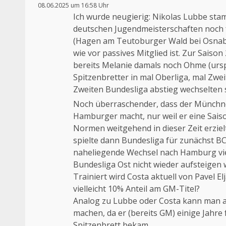
08.06.2025 um 16:58 Uhr
Das „Echte-Person“-Abzeichen!
Ich wurde neugierig: Nikolas Lubbe sta
Anti-Spam von CleanTalk
deutschen Jugendmeisterschaften noch 
(Hagen am Teutoburger Wald bei Osnabr
wie vor passives Mitglied ist. Zur Saiso
bereits Melanie damals noch Ohme (urspr
Spitzenbretter in mal Oberliga, mal Zw
Zweiten Bundesliga abstieg wechselten
Noch überraschender, dass der Münchn
Hamburger macht, nur weil er eine Sais
Normen weitgehend in dieser Zeit erzi
spielte dann Bundesliga für zunächst 
naheliegende Wechsel nach Hamburg viel
Bundesliga Ost nicht wieder aufsteigen w
Trainiert wird Costa aktuell von Pavel 
vielleicht 10% Anteil am GM-Titel?
Analog zu Lubbe oder Costa kann man
machen, da er (bereits GM) einige Jahre
Spitzenbrett bekam.