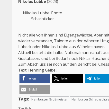
Nikolas Lubbe
(2023)
Nikolas Lubbe. Photo
Schachticker
Nicht alle von ihnen sind Eigengewächse. Aber mi
wieder verstanden, Talente aus der näheren Umge
Lübeck oder Nikolas Lubbe aus Wilhelmshaven.
Aktuell besteht die halbe Nationalmannschaft au
Gustafsson, und bei Bedarf noch Niklas Huschen
Zum Abschluss sei noch auf den
Bericht
bei Ches
Text: Henning Geibel.
teilen
teilen
teilen
E-Mail
Tags:
Hamburger Großmeister
Hamburger Schachschul
Zurück