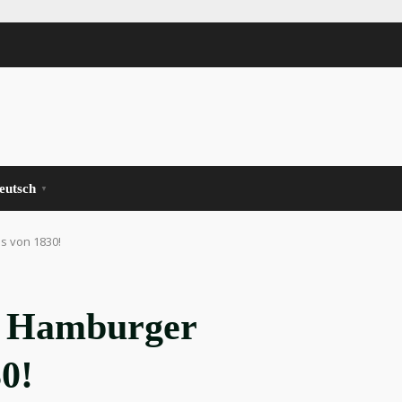
eutsch
▼
s von 1830!
s Hamburger
0!