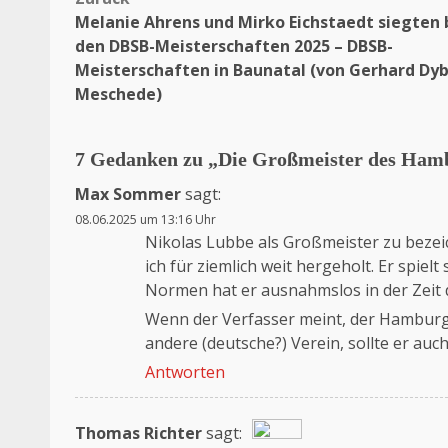
Beitragsnavigation
Melanie Ahrens und Mirko Eichstaedt siegten 
den DBSB-Meisterschaften 2025 – DBSB-
Meisterschaften in Baunatal (von Gerhard Dyb
Meschede)
7 Gedanken zu „
Die Großmeister des Hamb
Max Sommer
sagt:
08.06.2025 um 13:16 Uhr
Nikolas Lubbe als Großmeister zu beze
ich für ziemlich weit hergeholt. Er spiel
Normen hat er ausnahmslos in der Zeit d
Wenn der Verfasser meint, der Hamburg
andere (deutsche?) Verein, sollte er auc
Antworten
Thomas Richter
sagt: