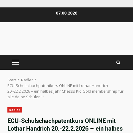
Zum
07.08.2026
Inhalt
springen
PRIMÄRES
MENÜ
Start
Rädler
ECU-Schulschachpatentkurs ONLINE mit Lothar Handrich
20.-22.2.2026 – ein halbes Jahr Chesss Kid Gold membershhip für
alle deine Schüler !!!!
Rädler
ECU-Schulschachpatentkurs ONLINE mit
Lothar Handrich 20.-22.2.2026 – ein halbes