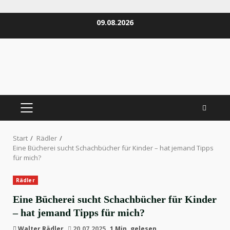
Zum
09.08.2026
Inhalt
springen
PRIMÄRES
MENÜ
Start
Rädler
Eine Bücherei sucht Schachbücher für Kinder – hat jemand Tipps
für mich?
Rädler
Eine Bücherei sucht Schachbücher für Kinder
– hat jemand Tipps für mich?
Walter Rädler
20.07.2025
1 Min. gelesen