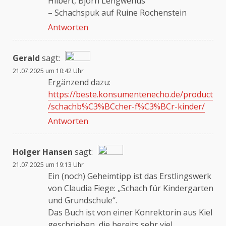
Hilbert, Björn Lengwenus
– Schachspuk auf Ruine Rochenstein
Antworten
Gerald
sagt:
21.07.2025 um 10:42 Uhr
Das „Echte-Person“-Abzeichen!
Ergänzend dazu:
https://beste.konsumentenecho.de/product
/schachb%C3%BCcher-f%C3%BCr-kinder/
Anti-Spam von CleanTalk
Antworten
Holger Hansen
sagt:
21.07.2025 um 19:13 Uhr
Das „Echte-Person“-Abzeichen!
Ein (noch) Geheimtipp ist das Erstlingswerk
von Claudia Fiege: „Schach für Kindergarten
und Grundschule“.
Anti-Spam von CleanTalk
Das Buch ist von einer Konrektorin aus Kiel
geschrieben, die bereits sehr viel