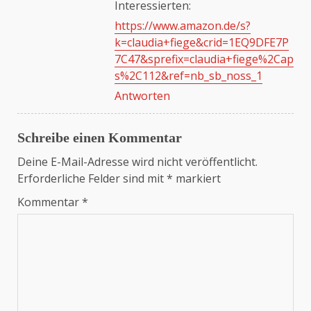
Interessierten:
https://www.amazon.de/s?
Anti-Spam von CleanTalk
k=claudia+fiege&crid=1EQ9DFE7P
7C47&sprefix=claudia+fiege%2Cap
s%2C112&ref=nb_sb_noss_1
Antworten
Schreibe einen Kommentar
Deine E-Mail-Adresse wird nicht veröffentlicht.
Erforderliche Felder sind mit
*
markiert
Kommentar
*