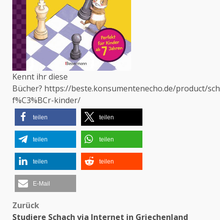
Kennt ihr diese
Bücher?
https://beste.konsumentenecho.de/product/sc
f%C3%BCr-kinder/
teilen
teilen
teilen
teilen
teilen
teilen
E-Mail
Zurück
Beitragsnavigation
Studiere Schach via Internet in Griechenland