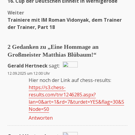
16. Cup der Deutschen Einheit in Wernigerode
Weiter
Trainiere mit IM Roman Vidonyak, dem Trainer
der Trainer, Part 18
2 Gedanken zu „
Eine Hommage an
Großmeister Matthias Blübaum!
“
Gerald Hertneck
sagt:
12.09.2025 um 12:00 Uhr
Das „Echte-Person“-Abzeichen!
Hier noch der Link auf chess-results:
https://s3.chess-
results.com/tnr1246285.aspx?
Anti-Spam von CleanTalk
lan=0&art=1&rd=7&turdet=YES&flag=30&S
Node=S0
Antworten