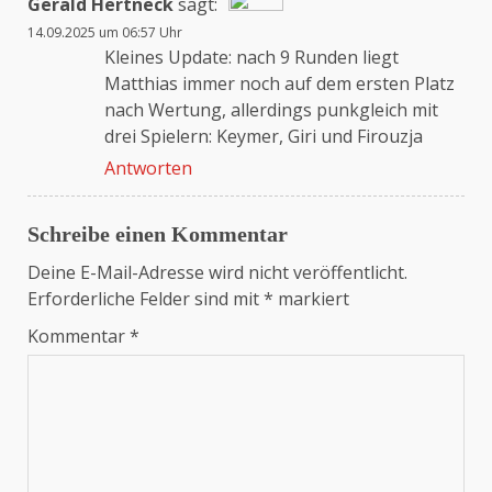
Gerald Hertneck
sagt:
14.09.2025 um 06:57 Uhr
Das „Echte-Person“-Abzeichen!
Kleines Update: nach 9 Runden liegt
Matthias immer noch auf dem ersten Platz
nach Wertung, allerdings punkgleich mit
Anti-Spam von CleanTalk
drei Spielern: Keymer, Giri und Firouzja
Antworten
Schreibe einen Kommentar
Deine E-Mail-Adresse wird nicht veröffentlicht.
Erforderliche Felder sind mit
*
markiert
Kommentar
*