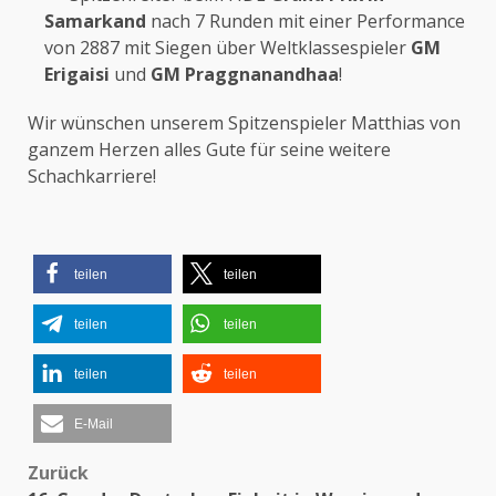
Samarkand
nach 7 Runden mit einer Performance
von 2887 mit Siegen über Weltklassespieler
GM
Erigaisi
und
GM Praggnanandhaa
!
Wir wünschen unserem Spitzenspieler Matthias von
ganzem Herzen alles Gute für seine weitere
Schachkarriere!
teilen
teilen
teilen
teilen
teilen
teilen
E-Mail
Zurück
Beitragsnavigation