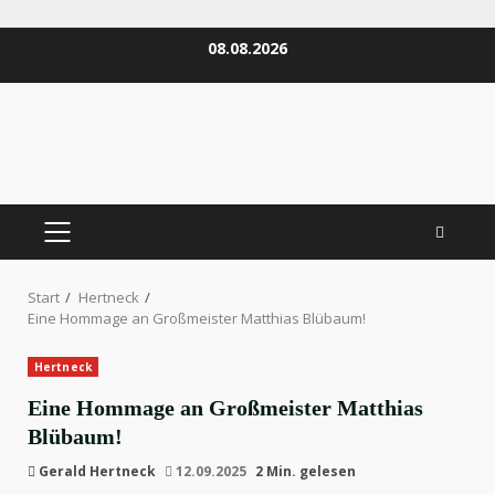
Zum
08.08.2026
Inhalt
springen
PRIMÄRES
MENÜ
Start
Hertneck
Eine Hommage an Großmeister Matthias Blübaum!
Hertneck
Eine Hommage an Großmeister Matthias
Blübaum!
Gerald Hertneck
12.09.2025
2 Min. gelesen