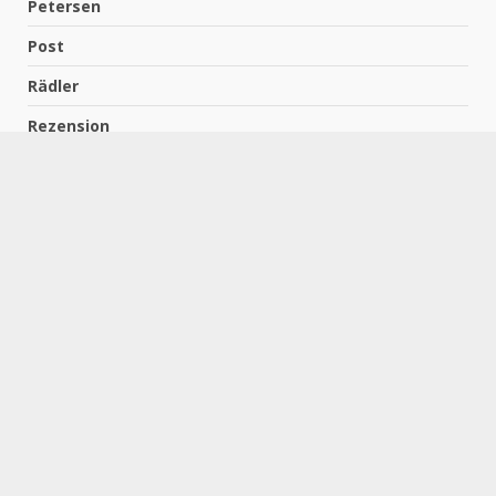
Petersen
Post
Rädler
Rezension
Richter
Schach für Kids
Schirmbeck
Schormann
Schreiber
Uncategorized
Wempe
Zelbel