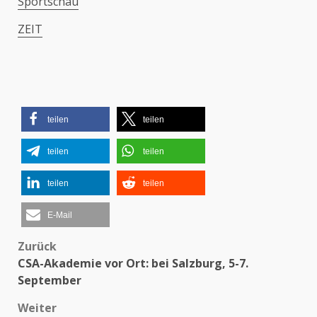
Sportschau
ZEIT
teilen
teilen
teilen
teilen
teilen
teilen
E-Mail
Zurück
Beitragsnavigation
CSA-Akademie vor Ort: bei Salzburg, 5-7.
September
Weiter