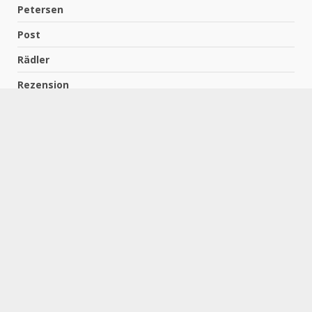
Petersen
Post
Rädler
Rezension
Richter
Schach für Kids
Schirmbeck
Schormann
Schreiber
Uncategorized
Wempe
Zelbel