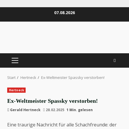
Zum
07.08.2026
Inhalt
springen
PRIMÄRES
MENÜ
Start
Hertneck
Ex-Weltmeister Spassky verstorben!
Hertneck
Ex-Weltmeister Spassky verstorben!
Gerald Hertneck
28.02.2025
1 Min. gelesen
Eine traurige Nachricht für alle Schachfreunde: der