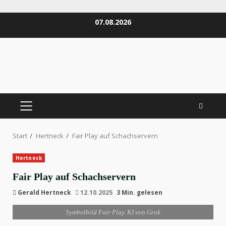
Zum
07.08.2026
Inhalt
springen
PRIMÄRES
MENÜ
Start
Hertneck
Fair Play auf Schachservern
Hertneck
Fair Play auf Schachservern
Gerald Hertneck
12.10.2025
3 Min. gelesen
Symbolbild Fair Play. KI von Grok