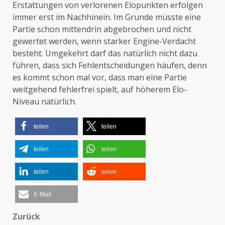
Erstattungen von verlorenen Elopunkten erfolgen
immer erst im Nachhinein. Im Grunde müsste eine
Partie schon mittendrin abgebrochen und nicht
gewertet werden, wenn starker Engine-Verdacht
besteht. Umgekehrt darf das natürlich nicht dazu
führen, dass sich Fehlentscheidungen häufen, denn
es kommt schon mal vor, dass man eine Partie
weitgehend fehlerfrei spielt, auf höherem Elo-
Niveau natürlich.
teilen
teilen
teilen
teilen
teilen
teilen
E-Mail
Zurück
Beitragsnavigation