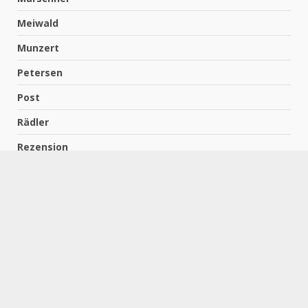
Meiwald
Munzert
Petersen
Post
Rädler
Rezension
Richter
Schach für Kids
Schirmbeck
Schormann
Schreiber
Uncategorized