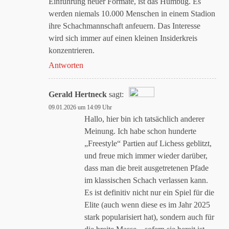
Einführung neuer Formate, ist das Humbug. Es
werden niemals 10.000 Menschen in einem Stadion
ihre Schachmannschaft anfeuern. Das Interesse
wird sich immer auf einen kleinen Insiderkreis
konzentrieren.
Antworten
Gerald Hertneck
sagt:
09.01.2026 um 14:09 Uhr
Das „Echte-Person“-Abzeichen!
Hallo, hier bin ich tatsächlich anderer
Meinung. Ich habe schon hunderte
„Freestyle“ Partien auf Lichess geblitzt,
Anti-Spam von CleanTalk
und freue mich immer wieder darüber,
dass man die breit ausgetretenen Pfade
im klassischen Schach verlassen kann.
Es ist definitiv nicht nur ein Spiel für die
Elite (auch wenn diese es im Jahr 2025
stark popularisiert hat), sondern auch für