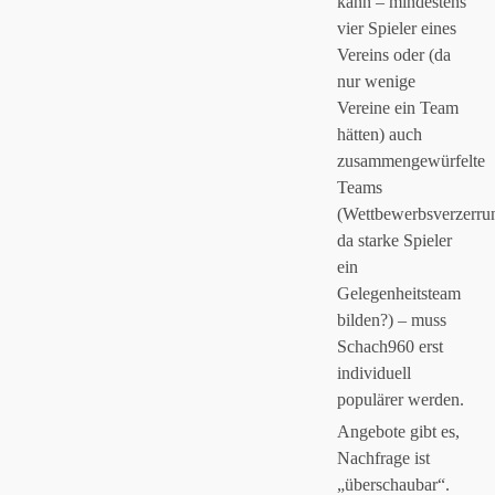
kann – mindestens
vier Spieler eines
Vereins oder (da
Anti-Spam von CleanTalk
nur wenige
Vereine ein Team
hätten) auch
zusammengewürfelte
Teams
(Wettbewerbsverzerru
da starke Spieler
ein
Gelegenheitsteam
bilden?) – muss
Schach960 erst
individuell
populärer werden.
Angebote gibt es,
Nachfrage ist
„überschaubar“.