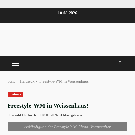
Zum
10.08.2026
Inhalt
springen
PRIMÄRES
MENÜ
Start
Hertneck
Freestyle-WM in Weissenhaus!
Hertneck
Freestyle-WM in Weissenhaus!
Gerald Hertneck
08.01.2026
3 Min. gelesen
Ankündigung der Freestyle WM. Photo: Veranstalter