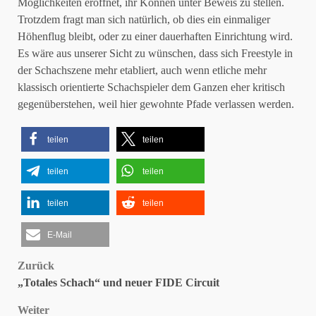
Möglichkeiten eröffnet, ihr Können unter Beweis zu stellen.
Trotzdem fragt man sich natürlich, ob dies ein einmaliger
Höhenflug bleibt, oder zu einer dauerhaften Einrichtung wird.
Es wäre aus unserer Sicht zu wünschen, dass sich Freestyle in
der Schachszene mehr etabliert, auch wenn etliche mehr
klassisch orientierte Schachspieler dem Ganzen eher kritisch
gegenüberstehen, weil hier gewohnte Pfade verlassen werden.
teilen
teilen
teilen
teilen
teilen
teilen
E-Mail
Beitragsnavigation
Zurück
„Totales Schach“ und neuer FIDE Circuit
Weiter