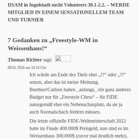
DSAM in Ingolstadt sucht Volunteers 30.1-2.2. – WERDE
MITGLIED IN EINEM SENSATIONELLEM TEAM
UND TURNIER
7 Gedanken zu „
Freestyle-WM in
Weissenhaus!
“
Thomas Richter
sagt:
08.01.2026 um 10:24 Uhr
Das „Echte-Person“-Abzeichen!
Ich würde am Ende des Titels eher „!?“ oder „?!“
setzen, aber das ist meine Meinung.
Buettner/Carlsen hatten _anfangs_ ein ganz anderes
Anti-Spam von CleanTalk
Budget nur für „Freestyle Chess“ – für FIDE
naturgemäß eher ein Nebenschauplatz, da sie ja
auch Normalschach fördern müssen.
Die letzte offizielle FIDE-Weltmeisterschaft 2022
hatte im Finale 400.000$ Preisgeld, nun sind es im
Weissenhaus 300.000$ (zuvor mal deutlich mehr).