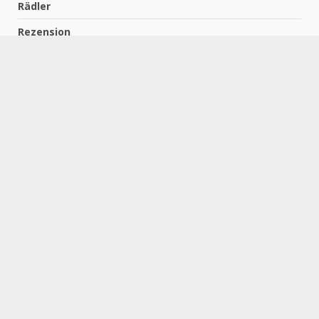
Rädler
Rezension
Richter
Schach für Kids
Schirmbeck
Schormann
Schreiber
Uncategorized
Wempe
Zelbel
Home
Impressum
Datenschutzerklärung