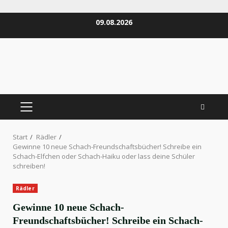
Zum
09.08.2026
Inhalt
springen
PRIMÄRES
MENÜ
Start
Rädler
Gewinne 10 neue Schach-Freundschaftsbücher! Schreibe ein
Schach-Elfchen oder Schach-Haiku oder lass deine Schüler
schreiben!
Rädler
Gewinne 10 neue Schach-
Freundschaftsbücher! Schreibe ein Schach-