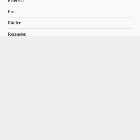
Petersen
Post
Rädler
Rezension
Richter
Schach für Kids
Schirmbeck
Schormann
Schreiber
Uncategorized
Wempe
Zelbel