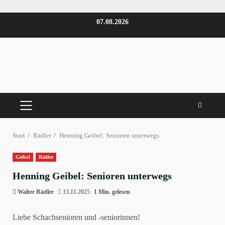
Zum
07.08.2026
Inhalt
springen
PRIMÄRES
MENÜ
Start
Rädler
Henning Geibel: Senioren unterwegs
Geibel
Rädler
Henning Geibel: Senioren unterwegs
Walter Rädler
13.11.2025
1 Min. gelesen
Liebe Schachsenioren und -seniorinnen!