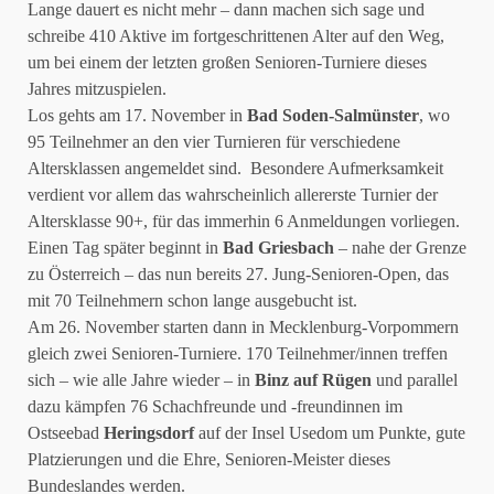
Lange dauert es nicht mehr – dann machen sich sage und
schreibe 410 Aktive im fortgeschrittenen Alter auf den Weg,
um bei einem der letzten großen Senioren-Turniere dieses
Jahres mitzuspielen.
Los gehts am 17. November in
Bad Soden-Salmünster
, wo
95 Teilnehmer an den vier Turnieren für verschiedene
Altersklassen angemeldet sind. Besondere Aufmerksamkeit
verdient vor allem das wahrscheinlich allererste Turnier der
Altersklasse 90+, für das immerhin 6 Anmeldungen vorliegen.
Einen Tag später beginnt in
Bad Griesbach
– nahe der Grenze
zu Österreich – das nun bereits 27. Jung-Senioren-Open, das
mit 70 Teilnehmern schon lange ausgebucht ist.
Am 26. November starten dann in Mecklenburg-Vorpommern
gleich zwei Senioren-Turniere. 170 Teilnehmer/innen treffen
sich – wie alle Jahre wieder – in
Binz auf Rügen
und parallel
dazu kämpfen 76 Schachfreunde und -freundinnen im
Ostseebad
Heringsdorf
auf der Insel Usedom um Punkte, gute
Platzierungen und die Ehre, Senioren-Meister dieses
Bundeslandes werden.