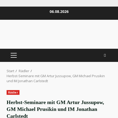
Zum
06.08.2026
Inhalt
springen
PRIMÄRES
MENÜ
Start
Rädler
Herbst-Seminare mit GM Artur Jussupow, GM Michael Prusikin
und IM Jonathan Carlstedt
Rädler
Herbst-Seminare mit GM Artur Jussupow,
GM Michael Prusikin und IM Jonathan
Carlstedt