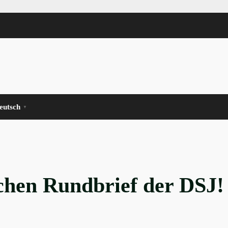
eutsch
▼
chen Rundbrief der DSJ!