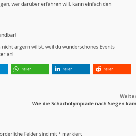
ngen, wer darüber erfahren will, kann einfach den
kündbar!
 nicht ärgern willst, weil du wunderschönes Events
er an!
teilen
teilen
teilen
Weite
Wie die Schacholympiade nach Siegen ka
orderliche Felder sind mit
*
markiert