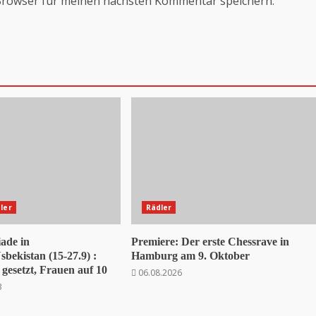
Browser für meinen nächsten Kommentar speichern.
ler
Rädler
ade in
Premiere: Der erste Chessrave in
bekistan (15-27.9) :
Hamburg am 9. Oktober
gesetzt, Frauen auf 10
06.08.2026
3