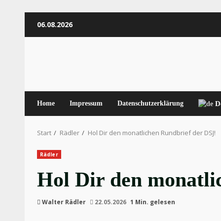
Zum
06.08.2026
Inhalt
springen
Home
Impressum
Datenschutzerklärung
D
Start
Rädler
Hol Dir den monatlichen Rundbrief der DSJ!
Rädler
Hol Dir den monatli
Walter Rädler
22.05.2026
1 Min. gelesen