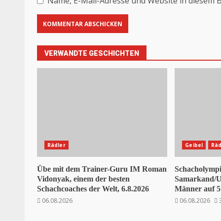
Name, E-Mail-Adresse und Website in diesem 
VERWANDTE GESCHICHTEN
Rädler
Geibel
Räd
Übe mit dem Trainer-Guru IM Roman
Schacholympi
Vidonyak, einem der besten
Samarkand/Us
Schachcoaches der Welt, 6.8.2026
Männer auf 5 
06.08.2026
06.08.2026