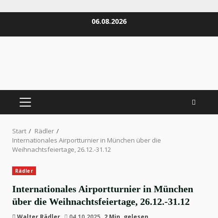
Zum
06.08.2026
Inhalt
springen
PRIMÄRES
MENÜ
Start
Rädler
Internationales Airportturnier in München über die
Weihnachtsfeiertage, 26.12.-31.12
Rädler
Internationales Airportturnier in München
über die Weihnachtsfeiertage, 26.12.-31.12
Walter Rädler
04.10.2025
2 Min. gelesen