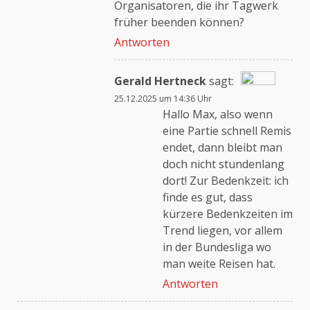
Organisatoren, die ihr Tagwerk
früher beenden können?
Antworten
Gerald Hertneck
sagt:
25.12.2025 um 14:36 Uhr
Das „Echte-Person“-
Hallo Max, also wenn
Abzeichen!
eine Partie schnell Remis
endet, dann bleibt man
doch nicht stundenlang
Anti-Spam von CleanTalk
dort! Zur Bedenkzeit: ich
finde es gut, dass
kürzere Bedenkzeiten im
Trend liegen, vor allem
in der Bundesliga wo
man weite Reisen hat.
Antworten