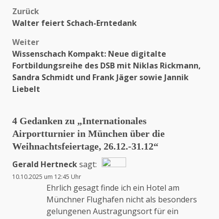
Zurück
Beitragsnavigation
Walter feiert Schach-Erntedank
Weiter
Wissenschach Kompakt: Neue digitalte
Fortbildungsreihe des DSB mit Niklas Rickmann,
Sandra Schmidt und Frank Jäger sowie Jannik
Liebelt
4 Gedanken zu „
Internationales
Airportturnier in München über die
Weihnachtsfeiertage, 26.12.-31.12
“
Gerald Hertneck
sagt:
10.10.2025 um 12:45 Uhr
Das „Echte-Person“-Abzeichen!
Ehrlich gesagt finde ich ein Hotel am
Münchner Flughafen nicht als besonders
gelungenen Austragungsort für ein
Anti-Spam von CleanTalk