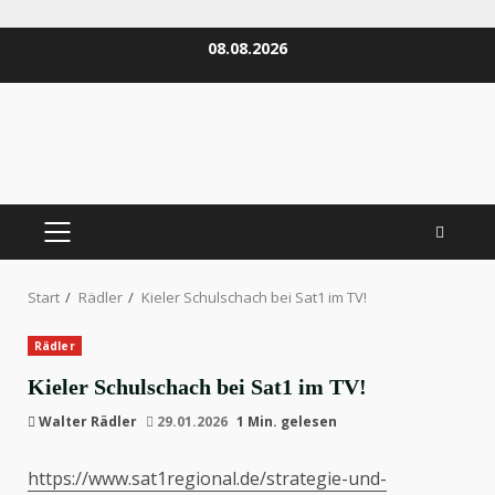
Zum
08.08.2026
Inhalt
springen
PRIMÄRES
MENÜ
Start
Rädler
Kieler Schulschach bei Sat1 im TV!
Rädler
Kieler Schulschach bei Sat1 im TV!
Walter Rädler
29.01.2026
1 Min. gelesen
https://www.sat1regional.de/strategie-und-