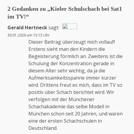
2 Gedanken zu „
Kieler Schulschach bei Sat1
im TV!
“
Gerald Hertneck
sagt:
30.01.2026 um 15:15 Uhr
Das „Echte-Person“-Abzeichen!
Dieser Beitrag überzeugt mich vollauf!
Erstens sieht man den Kindern die
Begeisterung förmlich an. Zweitens ist die
Anti-Spam von CleanTalk
Schulung der Konzentration gerade in
diesem Alter sehr wichtig, da ja die
Aufmerksamkeitsspanne immer kürzer
wird. Drittens freut es mich, dass im TV so
positiv über Schach berichtet wird. Wir
verfolgen mit der Münchener
Schachakademie das selbe Modell in
München schon seit 20 Jahren, und waren
eine der ersten Schachschulen in
Deutschland.