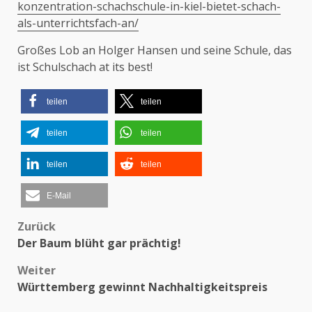
konzentration-schachschule-in-kiel-bietet-schach-
als-unterrichtsfach-an/
Großes Lob an Holger Hansen und seine Schule, das
ist Schulschach at its best!
teilen
teilen
teilen
teilen
teilen
teilen
E-Mail
Zurück
Beitragsnavigation
Der Baum blüht gar prächtig!
Weiter
Württemberg gewinnt Nachhaltigkeitspreis