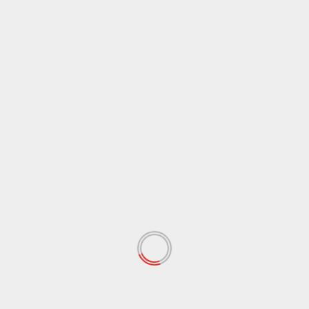
Rädler
Zwei Skripten zu Mattbildern von Wilhelm
Schlemermeyer aus Berlin
09.08.2026
Rädler
Walldorfer Schachopen 3.-6. September in BW
08.08.2026