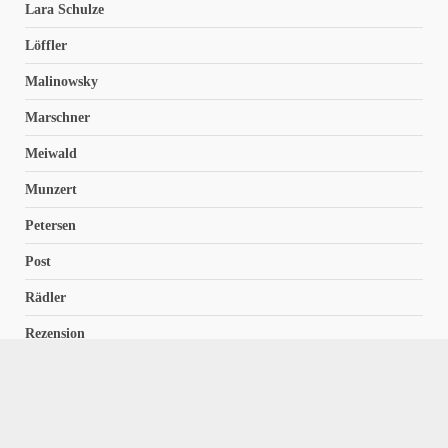
Lara Schulze
Löffler
Malinowsky
Marschner
Meiwald
Munzert
Petersen
Post
Rädler
Rezension
Richter
Schach für Kids
Schirmbeck