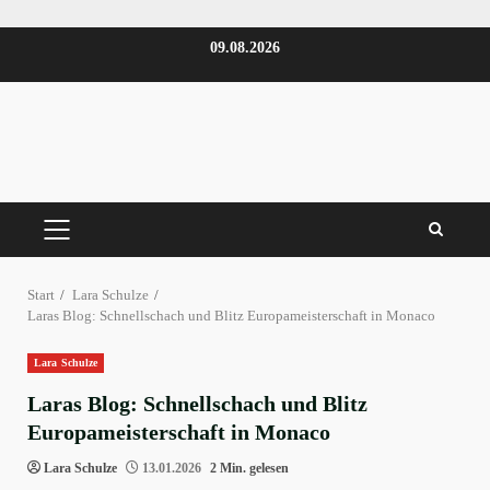
Zum
09.08.2026
Inhalt
springen
PRIMÄRES
MENÜ
Start
Lara Schulze
Laras Blog: Schnellschach und Blitz Europameisterschaft in Monaco
Lara Schulze
Laras Blog: Schnellschach und Blitz
Europameisterschaft in Monaco
Lara Schulze
13.01.2026
2 Min. gelesen