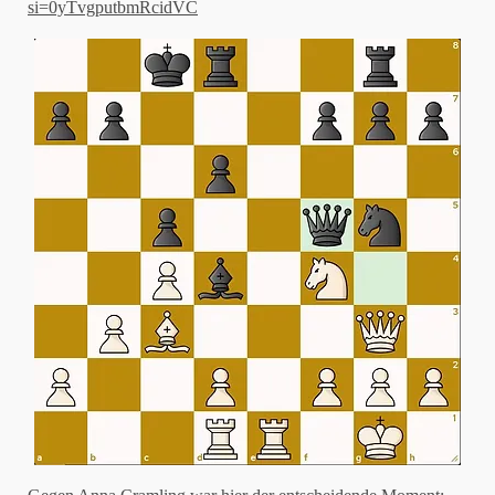
si=0yTvgputbmRcidVC