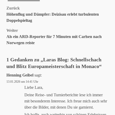
Beitragsnavigation
Zurück
Höhenflug und Dämpfer: Deizisau erlebt turbulenten
Doppelspieltag
Weiter
Als ein ARD-Reporter für 7 Minuten mit Carlsen nach
Norwegen reiste
1 Gedanken zu „
Laras Blog: Schnellschach
und Blitz Europameisterschaft in Monaco
“
Henning Geibel
sagt:
13.01.2026 um 14:41 Uhr
Liebe Lara,
Deine Reise- und Turnierberichte lese ich immer
mit besonderem Interesse. Ich freue mich auch sehr
über die Bilder, mit denen Du sie garnierst.
Ich hoffe, auch weiterhin von schönen Erlebnissen,