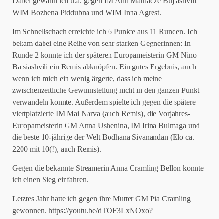
Dabei gewann ich u.a. gegen IM Ann Matnadze Bujiashvili,
WIM Bozhena Piddubna und WIM Inna Agrest.
Im Schnellschach erreichte ich 6 Punkte aus 11 Runden. Ich
bekam dabei eine Reihe von sehr starken Gegnerinnen: In
Runde 2 konnte ich der späteren Europameisterin GM Nino
Batsiashvili ein Remis abknöpfen. Ein gutes Ergebnis, auch
wenn ich mich ein wenig ärgerte, dass ich meine
zwischenzeitliche Gewinnstellung nicht in den ganzen Punkt
verwandeln konnte. Außerdem spielte ich gegen die spätere
viertplatzierte IM Mai Narva (auch Remis), die Vorjahres-
Europameisterin GM Anna Ushenina, IM Irina Bulmaga und
die beste 10-jährige der Welt Bodhana Sivanandan (Elo ca.
2200 mit 10(!), auch Remis).
Gegen die bekannte Streamerin Anna Cramling Bellon konnte
ich einen Sieg einfahren.
Letztes Jahr hatte ich gegen ihre Mutter GM Pia Cramling
gewonnen.
https://youtu.be/dTOF3LxNOxo?