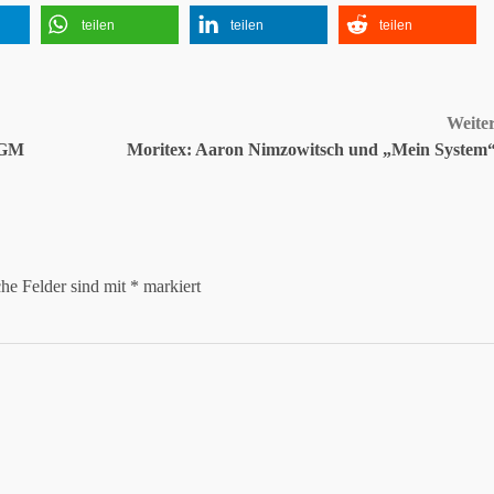
teilen
teilen
teilen
Weite
WGM
Moritex: Aaron Nimzowitsch und „Mein System
che Felder sind mit
*
markiert