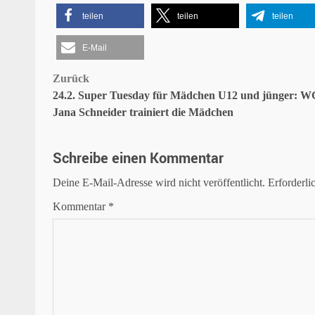
teilen
teilen
teilen
E-Mail
Beitragsnavigation
Zurück
24.2. Super Tuesday für Mädchen U12 und jünger: 
Jana Schneider trainiert die Mädchen
Schreibe einen Kommentar
Deine E-Mail-Adresse wird nicht veröffentlicht.
Erforderli
Kommentar
*