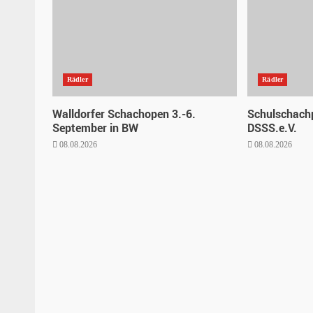
Rädler
Rädler
Walldorfer Schachopen 3.-6.
Schulschachp
September in BW
DSSS.e.V.
08.08.2026
08.08.2026