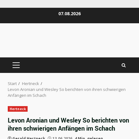
Zum
07.08.2026
Inhalt
springen
PRIMÄRES
MENÜ
Start
Hertneck
Levon Aronian und Wesley So berichten von ihren schwierigen
Anfängen im Schach
Hertneck
Levon Aronian und Wesley So berichten von
ihren schwierigen Anfängen im Schach
Gerald Hertneck
13.06.2026
4 Min. gelesen