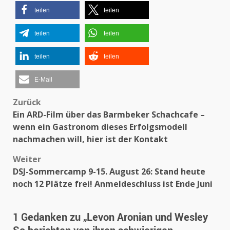
teilen
teilen
teilen
teilen
teilen
teilen
E-Mail
Beitragsnavigation
Zurück
Ein ARD-Film über das Barmbeker Schachcafe –
wenn ein Gastronom dieses Erfolgsmodell
nachmachen will, hier ist der Kontakt
Weiter
DSJ-Sommercamp 9-15. August 26: Stand heute
noch 12 Plätze frei! Anmeldeschluss ist Ende Juni
1 Gedanken zu „
Levon Aronian und Wesley