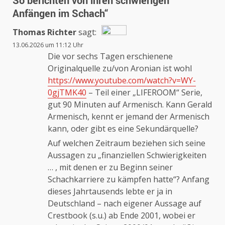
So berichten von ihren schwierigen
Anfängen im Schach
“
Thomas Richter
sagt:
13.06.2026 um 11:12 Uhr
Das „Echte-Person“-Abzeichen!
Die vor sechs Tagen erschienene
Originalquelle zu/von Aronian ist wohl
https://www.youtube.com/watch?v=WY-
Anti-Spam von CleanTalk
0gjTMK40
– Teil einer „LIFEROOM“ Serie,
gut 90 Minuten auf Armenisch. Kann Gerald
Armenisch, kennt er jemand der Armenisch
kann, oder gibt es eine Sekundärquelle?
Auf welchen Zeitraum beziehen sich seine
Aussagen zu „finanziellen Schwierigkeiten
… , mit denen er zu Beginn seiner
Schachkarriere zu kämpfen hatte“? Anfang
dieses Jahrtausends lebte er ja in
Deutschland – nach eigener Aussage auf
Crestbook (s.u.) ab Ende 2001, wobei er