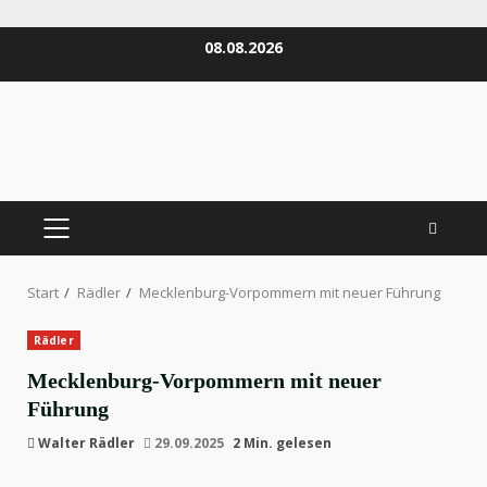
Zum
08.08.2026
Inhalt
springen
PRIMÄRES
MENÜ
Start
Rädler
Mecklenburg-Vorpommern mit neuer Führung
Rädler
Mecklenburg-Vorpommern mit neuer
Führung
Walter Rädler
29.09.2025
2 Min. gelesen