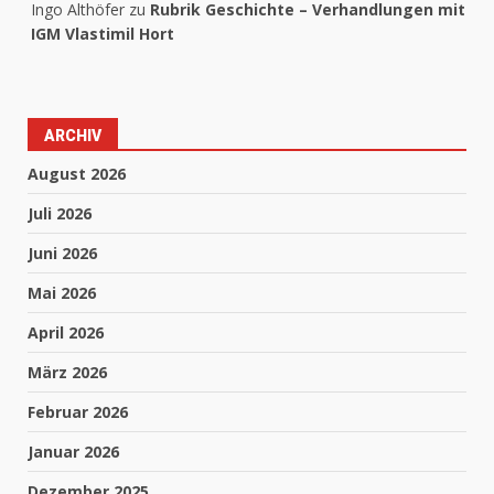
Gerald Hertneck
zu
Schacholympiade in
Samarkand/Usbekistan (15-27.9) : Männer auf 5
gesetzt, Frauen auf 10
Achim
zu
4 Fragen an Tobias Eismann, dem
Geschäftsführer der Chess Media Group, dem neuen
Vermarkter des DSB
Ingo Althöfer
zu
Rubrik Geschichte – Verhandlungen mit
IGM Vlastimil Hort
ARCHIV
August 2026
Juli 2026
Juni 2026
Mai 2026