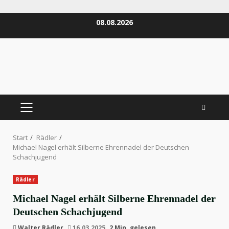
Zum
08.08.2026
Inhalt
springen
PRIMÄRES
MENÜ
Start
Rädler
Michael Nagel erhält Silberne Ehrennadel der Deutschen
Schachjugend
Rädler
Michael Nagel erhält Silberne Ehrennadel der
Deutschen Schachjugend
Walter Rädler
16.03.2025
2 Min. gelesen