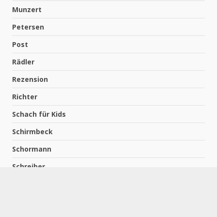
Lara Schulze
Löffler
Malinowsky
Marschner
Meiwald
Munzert
Petersen
Post
Rädler
Rezension
Richter
Schach für Kids
Schirmbeck