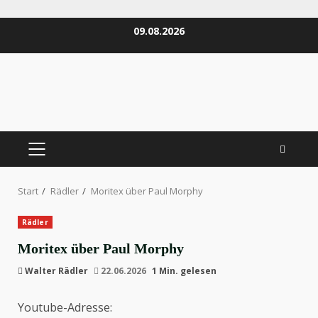
Zum
09.08.2026
Inhalt
springen
PRIMÄRES
MENÜ
Start
Rädler
Moritex über Paul Morphy
Rädler
Moritex über Paul Morphy
Walter Rädler
22.06.2026
1 Min. gelesen
Youtube-Adresse: