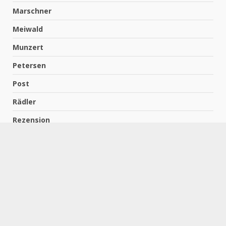
Marschner
Meiwald
Munzert
Petersen
Post
Rädler
Rezension
Richter
Schach für Kids
Schirmbeck
Schormann
Schreiber