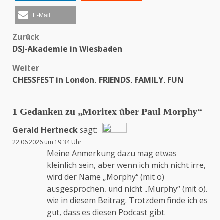
E-Mail
Zurück
Beitragsnavigation
DSJ-Akademie in Wiesbaden
Weiter
CHESSFEST in London, FRIENDS, FAMILY, FUN
1 Gedanken zu „
Moritex über Paul Morphy
“
Gerald Hertneck
sagt:
22.06.2026 um 19:34 Uhr
Das „Echte-Person“-Abzeichen!
Meine Anmerkung dazu mag etwas
kleinlich sein, aber wenn ich mich nicht irre,
wird der Name „Morphy“ (mit o)
Anti-Spam von CleanTalk
ausgesprochen, und nicht „Murphy“ (mit ö),
wie in diesem Beitrag. Trotzdem finde ich es
gut, dass es diesen Podcast gibt.