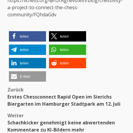
https://lichess.org/@/DrAgnevstein/blog/chessivity-
a-project-to-connect-the-chess-
community/FQhdaGdv
teilen
teilen
teilen
teilen
teilen
teilen
E-Mail
Zurück
Beitragsnavigation
Erstes Chessconnect Rapid Open im Sierichs
Biergarten im Hamburger Stadtpark am 12. Juli
Weiter
Schachkicker genehmigt keine abwertenden
Kommentare zu KI-Bildern mehr