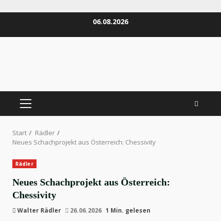
Zum
06.08.2026
Inhalt
springen
PRIMÄRES
MENÜ
Start
Rädler
Neues Schachprojekt aus Österreich: Chessivity
Rädler
Neues Schachprojekt aus Österreich:
Chessivity
Walter Rädler
26.06.2026
1 Min. gelesen