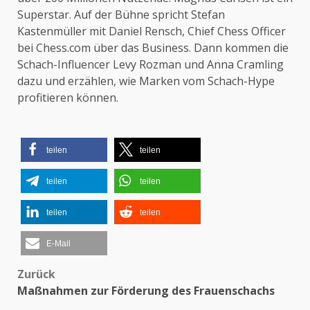
Superstar. Auf der Bühne spricht Stefan
Kastenmüller mit Daniel Rensch, Chief Chess Officer
bei Chess.com über das Business. Dann kommen die
Schach-Influencer Levy Rozman und Anna Cramling
dazu und erzählen, wie Marken vom Schach-Hype
profitieren können.
teilen
teilen
teilen
teilen
teilen
teilen
E-Mail
Zurück
Beitragsnavigation
Maßnahmen zur Förderung des Frauenschachs