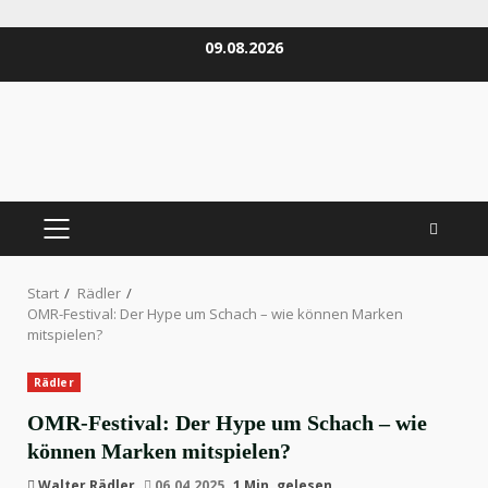
Zum
09.08.2026
Inhalt
springen
PRIMÄRES
MENÜ
Start
Rädler
OMR-Festival: Der Hype um Schach – wie können Marken
mitspielen?
Rädler
OMR-Festival: Der Hype um Schach – wie
können Marken mitspielen?
Walter Rädler
06.04.2025
1 Min. gelesen