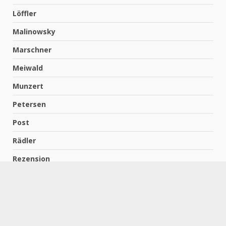
Löffler
Malinowsky
Marschner
Meiwald
Munzert
Petersen
Post
Rädler
Rezension
Richter
Schach für Kids
Schirmbeck