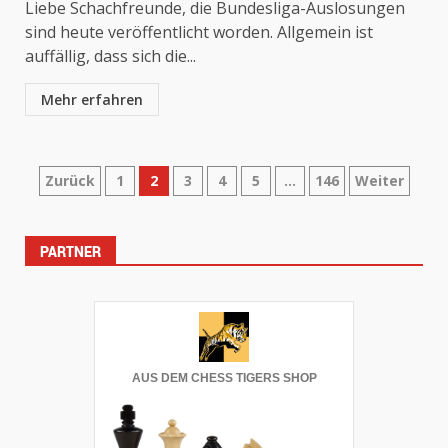
Liebe Schachfreunde, die Bundesliga-Auslosungen
sind heute veröffentlicht worden. Allgemein ist
auffällig, dass sich die...
Mehr erfahren
Seitennummerierung
Zurück
1
2
3
4
5
…
146
Weiter
der
Beiträge
PARTNER
AUS DEM CHESS TIGERS SHOP