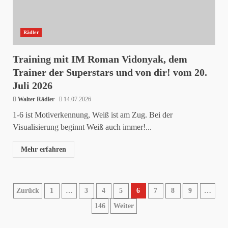
Rädler
Training mit IM Roman Vidonyak, dem
Trainer der Superstars und von dir! vom 20.
Juli 2026
Walter Rädler
14.07.2026
1-6 ist Motiverkennung, Weiß ist am Zug. Bei der
Visualisierung beginnt Weiß auch immer!...
Mehr erfahren
Seitennummerierung
Zurück
1
…
3
4
5
6
7
8
9
…
146
Weiter
der