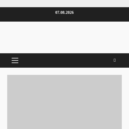
Zum
07.08.2026
Inhalt
springen
PRIMÄRES
MENÜ