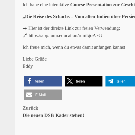
Ich habe eine interaktive
Course Presentation zur Geschi
„Die Reise des Schachs – Vom alten Indien über Persi
➡️ Hier ist der direkte Link zur freien Verwendung:
🔗
https://app.lumi.education/run/IgoA7G
Ich freue mich, wenn du etwas damit anfangen kannst
Liebe Grüße
Eddy
teilen
teilen
teilen
E-Mail
Beitragsnavigation
Zurück
Die neuen DSB-Kader stehen!