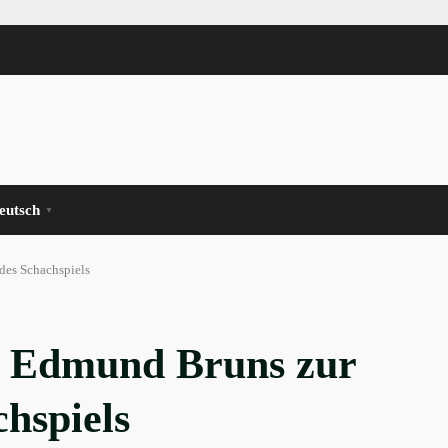
eutsch
▼
des Schachspiels
r. Edmund Bruns zur
hspiels