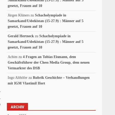
Samarkand/Usbekistan (15-27.9) : Männer auf 5
gesetzt, Frauen auf 10
Jürgen Klüners
zu
Schacholympiade in
Samarkand/Usbekistan (15-27.9) : Männer auf 5
gesetzt, Frauen auf 10
Gerald Hertneck
zu
Schacholympiade in
Samarkand/Usbekistan (15-27.9) : Männer auf 5
gesetzt, Frauen auf 10
Achim
zu
4 Fragen an Tobias Eismann, dem
Geschäftsführer der Chess Media Group, dem neuen
Vermarkter des DSB
Ingo Althöfer
zu
Rubrik Geschichte – Verhandlungen
mit IGM Vlastimil Hort
r
-
e
ARCHIV