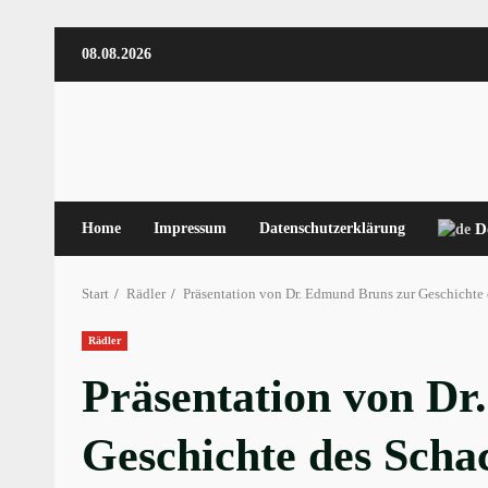
Zum
08.08.2026
Inhalt
springen
Home
Impressum
Datenschutzerklärung
D
Start
Rädler
Präsentation von Dr. Edmund Bruns zur Geschichte 
Rädler
Präsentation von D
Geschichte des Schac