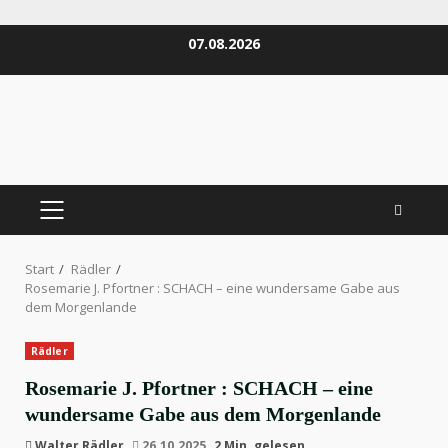
Zum
07.08.2026
Inhalt
springen
PRIMÄRES
MENÜ
Start
Rädler
Rosemarie J. Pfortner : SCHACH – eine wundersame Gabe aus
dem Morgenlande
Rädler
Rosemarie J. Pfortner : SCHACH – eine
wundersame Gabe aus dem Morgenlande
Walter Rädler
26.10.2025
2 Min. gelesen