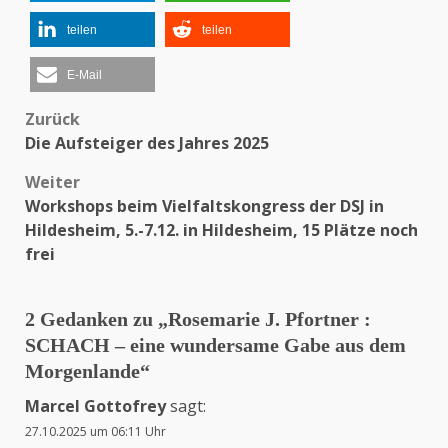
teilen
teilen
E-Mail
Zurück
Beitragsnavigation
Die Aufsteiger des Jahres 2025
Weiter
Workshops beim Vielfaltskongress der DSJ in
Hildesheim, 5.-7.12. in Hildesheim, 15 Plätze noch
frei
2 Gedanken zu „
Rosemarie J. Pfortner :
SCHACH – eine wundersame Gabe aus dem
Morgenlande
“
Marcel Gottofrey
sagt:
27.10.2025 um 06:11 Uhr