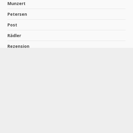
Munzert
Petersen
Post
Rädler
Rezension
Richter
Schach für Kids
Schirmbeck
Schormann
Schreiber
Uncategorized
Wempe
Zelbel