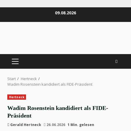
Zum
09.08.2026
Inhalt
springen
PRIMÄRES
MENÜ
Start
Hertneck
Wadim Rosenstein kandidiert als FIDE-Präsident
Hertneck
Wadim Rosenstein kandidiert als FIDE-
Präsident
Gerald Hertneck
26.06.2026
1 Min. gelesen