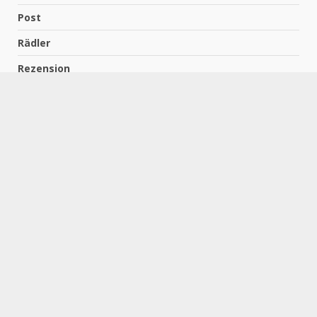
Post
Rädler
Rezension
Richter
Schach für Kids
Schirmbeck
Schormann
Schreiber
Uncategorized
Wempe
Zelbel