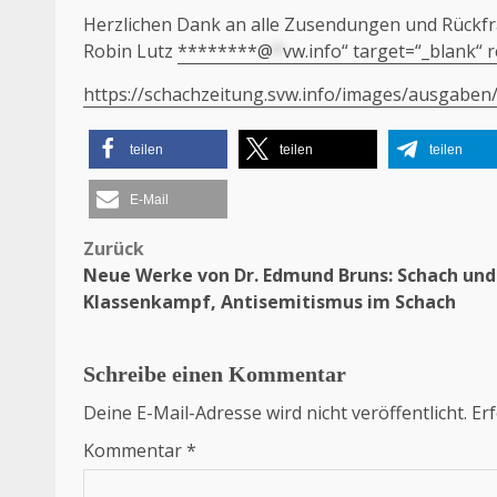
Herzlichen Dank an alle Zusendungen und Rückfr
Robin Lutz
********@
*
vw.info“ target=“_blank“
https://schachzeitung.svw.info/images/ausgaben
teilen
teilen
teilen
E-Mail
Zurück
Beitragsnavigation
Neue Werke von Dr. Edmund Bruns: Schach und
Klassenkampf, Antisemitismus im Schach
Schreibe einen Kommentar
Deine E-Mail-Adresse wird nicht veröffentlicht.
Erf
Kommentar
*