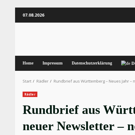
Zum
07.08.2026
Inhalt
springen
Home
Impressum
Datenschutzerklärung
D
Start
Rädler
Rundbrief aus Württemberg – Neues Jahr – n
Rädler
Rundbrief aus Würt
neuer Newsletter – n