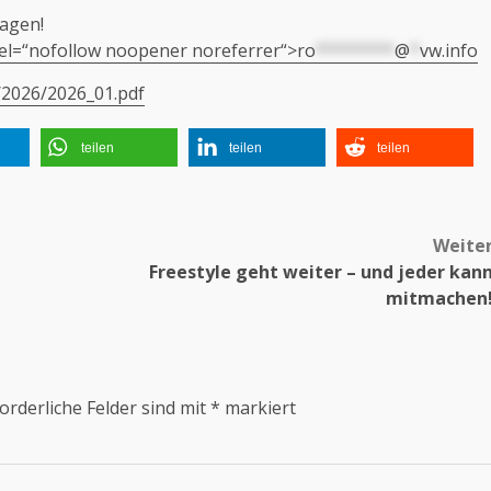
agen!
 rel=“nofollow noopener noreferrer“>
ro
********
@
*
vw.info
/2026/2026_01.pdf
teilen
teilen
teilen
Weite
Freestyle geht weiter – und jeder kan
mitmachen
orderliche Felder sind mit
*
markiert